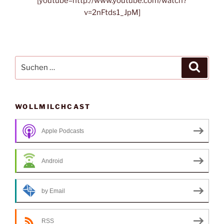
[youtube=http://www.youtube.com/watch?
v=2nFtds1_JpM]
Suche
Suche
nach:
WOLLMILCHCAST
Apple Podcasts
Android
by Email
RSS