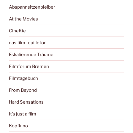
Abspannsitzenbleiber
At the Movies
CineKie
das film feuilleton
Eskalierende Träume
Filmforum Bremen
Filmtagebuch
From Beyond
Hard Sensations
It's just a film
Kopfkino