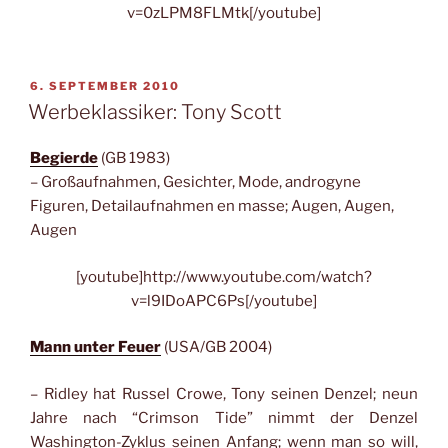
v=0zLPM8FLMtk[/youtube]
VERÖFFENTLICHT
6. SEPTEMBER 2010
AM
Werbeklassiker: Tony Scott
Begierde
(GB 1983)
– Großaufnahmen, Gesichter, Mode, androgyne
Figuren, Detailaufnahmen en masse; Augen, Augen,
Augen
[youtube]http://www.youtube.com/watch?
v=l9IDoAPC6Ps[/youtube]
Mann unter Feuer
(USA/GB 2004)
– Ridley hat Russel Crowe, Tony seinen Denzel; neun
Jahre nach “Crimson Tide” nimmt der Denzel
Washington-Zyklus seinen Anfang; wenn man so will,