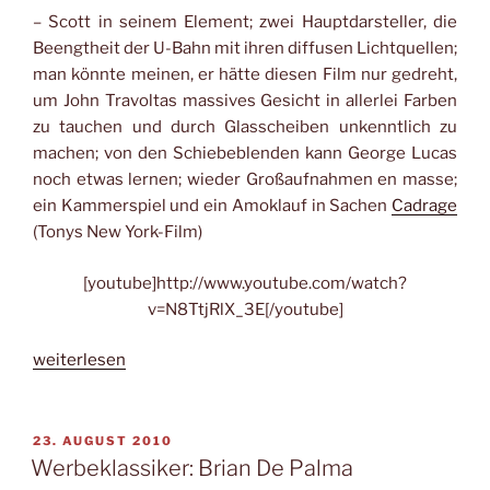
– Scott in seinem Element; zwei Hauptdarsteller, die
Beengtheit der U-Bahn mit ihren diffusen Lichtquellen;
man könnte meinen, er hätte diesen Film nur gedreht,
um John Travoltas massives Gesicht in allerlei Farben
zu tauchen und durch Glasscheiben unkenntlich zu
machen; von den Schiebeblenden kann George Lucas
noch etwas lernen; wieder Großaufnahmen en masse;
ein Kammerspiel und ein Amoklauf in Sachen
Cadrage
(Tonys New York-Film)
[youtube]http://www.youtube.com/watch?
v=N8TtjRlX_3E[/youtube]
„Werbeklassiker:
weiterlesen
Tony
Scott“
VERÖFFENTLICHT
23. AUGUST 2010
AM
Werbeklassiker: Brian De Palma