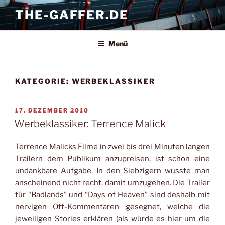
Zum
THE-GAFFER.DE
Inhalt
springen
Menü
KATEGORIE:
WERBEKLASSIKER
VERÖFFENTLICHT
17. DEZEMBER 2010
AM
Werbeklassiker: Terrence Malick
Terrence Malicks Filme in zwei bis drei Minuten langen
Trailern dem Publikum anzupreisen, ist schon eine
undankbare Aufgabe. In den Siebzigern wusste man
anscheinend nicht recht, damit umzugehen. Die Trailer
für “Badlands” und “Days of Heaven” sind deshalb mit
nervigen Off-Kommentaren gesegnet, welche die
jeweiligen Stories erklären (als würde es hier um die