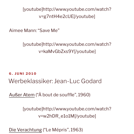
[youtube]http://www.youtube.com/watch?
v=g7ntH4e2cUE[/youtube]
Aimee Mann: “Save Me”
[youtube]http://www.youtube.com/watch?
v=kaMvGbZxs9Y[/youtube]
VERÖFFENTLICHT
6. JUNI 2010
AM
Werbeklassiker: Jean-Luc Godard
Außer Atem
(“À bout de souffle”, 1960)
[youtube]http://www.youtube.com/watch?
v=w2hDR_e1o1M[/youtube]
Die Verachtung
(“Le Mépris”, 1963)