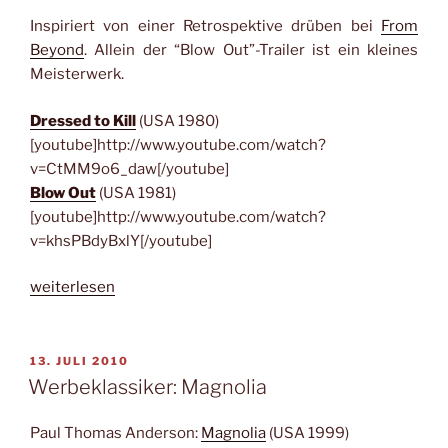
Inspiriert von einer Retrospektive drüben bei
From
Beyond
. Allein der “Blow Out”-Trailer ist ein kleines
Meisterwerk.
Dressed to Kill
(USA 1980)
[youtube]http://www.youtube.com/watch?
v=CtMM9o6_daw[/youtube]
Blow Out
(USA 1981)
[youtube]http://www.youtube.com/watch?
v=khsPBdyBxlY[/youtube]
„Werbeklassiker:
weiterlesen
Brian
De
Palma“
VERÖFFENTLICHT
13. JULI 2010
AM
Werbeklassiker: Magnolia
Paul Thomas Anderson:
Magnolia
(USA 1999)