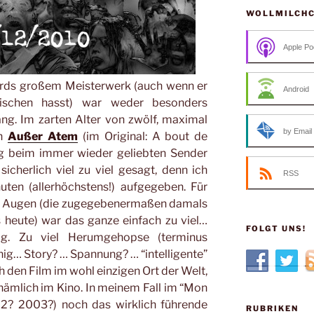
WOLLMILCH
Apple Po
ards großem Meisterwerk (auch wenn er
Android
ischen hasst) war weder besonders
ang. Im zarten Alter von zwölf, maximal
by Email
ch
Außer Atem
(im Original: A bout de
ung beim immer wieder geliebten Sender
sicherlich viel zu viel gesagt, denn ich
RSS
ten (allerhöchstens!) aufgegeben. Für
en Augen (die zugegebenermaßen damals
s heute) war das ganze einfach zu viel…
FOLGT UNS!
g. Zu viel Herumgehopse (terminus
nig… Story? … Spannung? … “intelligente”
h den Film im wohl einzigen Ort der Welt,
nämlich im Kino. In meinem Fall im “Mon
2? 2003?) noch das wirklich führende
RUBRIKEN