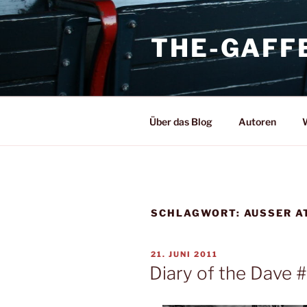
Zum
Inhalt
THE-GAFF
springen
Über das Blog
Autoren
W
SCHLAGWORT:
AUSSER AT
VERÖFFENTLICHT
21. JUNI 2011
AM
Diary of the Dave 