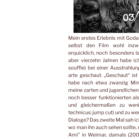
Mein erstes Erlebnis mit God
selbst den Film wohl inzw
erquicklich, noch besonders l
aber vierzehn Jahren habe i
souffle) bei einer Ausstrahl
arte geschaut. „Geschaut“ ist 
habe nach etwa zwanzig Minu
meine zarten und jugendlich
noch besser funktionierten al
und gleichermaßen zu weni
technicus: jump cut) und zu we
Dialoge? Das zweite Mal sah ic
wo man ihn auch sehen sollte, 
Ami” in Weimar, damals (200