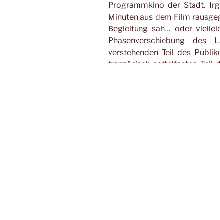
Programmkino der Stadt. Irg
Minuten aus dem Film rausgegan
Begleitung sah… oder viellei
Phasenverschiebung des L
verstehenden Teil des Publi
französisch-sattelfesten Teil
genießen: die frankophilen
nachdem der Witz in den Unte
begann der Film einfach, mir z
2007 kam er erneut im bereit
2007 und ein kleiner Giftzwer
den Élysée zu erobern. Er sitz
machte mich daran wie üblich
Frühling 2007 standen die Cha
herausstellte, wurde ich dan
arbeite trotzdem weiter daran.
A bout de souffle
im Frü
Präsidentschaftskampagne u