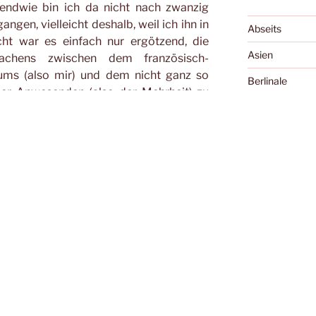
endwie bin ich da nicht nach zwanzig
gen, vielleicht deshalb, weil ich ihn in
Abseits
cht war es einfach nur ergötzend, die
Asien
achens zwischen dem französisch-
kums (also mir) und dem nicht ganz so
Berlinale
 der Anwesenden (also der Mehrheit) zu
Bologna
 lachten manchmal vor und manchmal
rtiteln gefallen war… oder vielleicht
Cannes
u gefallen…
Cellu l'art
s genannten Kino. Es war der Frühling
Charles Boyer 
g aus Neuilly machte sich gerade daran,
t übrigens immer noch dort. Ich hingegen
Diary of the Da
 die Weltherrschaft zu erobern. Und im
Essay
ncen dafür sogar ziemlich gut. Wie sich
n doch etwas zurückgeworfen, aber ich
Exground
 Irgendwie verbinde ich die Sichtung von
Festivals
hling 2007 mit der französischen
nd mit einer komischen WG-Party, auf
Filme, die die 