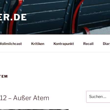
ER.DE
ollmilchcast
Kritiken
Kontrapunkt
Recall
Diar
EM
Suche
#12 – Außer Atem
nach: