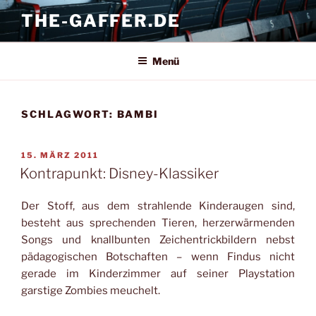
Zum
THE-GAFFER.DE
Inhalt
springen
Menü
SCHLAGWORT:
BAMBI
VERÖFFENTLICHT
15. MÄRZ 2011
AM
Kontrapunkt: Disney-Klassiker
Der Stoff, aus dem strahlende Kinderaugen sind,
besteht aus sprechenden Tieren, herzerwärmenden
Songs und knallbunten Zeichentrickbildern nebst
pädagogischen Botschaften – wenn Findus nicht
gerade im Kinderzimmer auf seiner Playstation
garstige Zombies meuchelt.