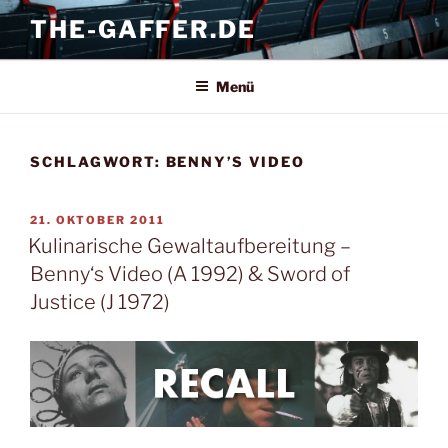
Zum
THE-GAFFER.DE
Inhalt
springen
Menü
SCHLAGWORT:
BENNY’S VIDEO
VERÖFFENTLICHT
21. OKTOBER 2011
AM
Kulinarische Gewaltaufbereitung –
Benny‘s Video (A 1992) & Sword of
Justice (J 1972)