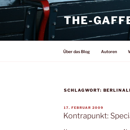
Zum
Inhalt
THE-GAFF
springen
Über das Blog
Autoren
W
SCHLAGWORT:
BERLINAL
VERÖFFENTLICHT
17. FEBRUAR 2009
AM
Kontrapunkt: Speci