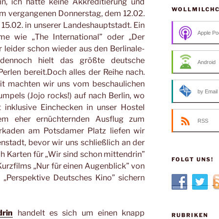
, ich hatte keine Akkreditierung und
WOLLMILCH
om vergangenen Donnerstag, dem 12.02.
15.02. in unserer Landeshauptstadt. Ein
Apple Po
lme wie „The International” oder „Der
 leider schon wieder aus den Berlinale-
dennoch hielt das größte deutsche
Android
 Perlen bereit.Doch alles der Reihe nach.
it machten wir uns vom beschaulichen
by Email
mpels (Jojo rocks!) auf nach Berlin, wo
 inklusive Einchecken in unser Hostel
nem eher ernüchternden Ausflug zum
RSS
Arkaden am Potsdamer Platz liefen wir
stadt, bevor wir uns schließlich an der
Karten für „Wir sind schon mittendrin”
FOLGT UNS!
Kurzfilms „Nur für einen Augenblick” von
 „Perspektive Deutsches Kino” sichern
rin
handelt es sich um einen knapp
RUBRIKEN