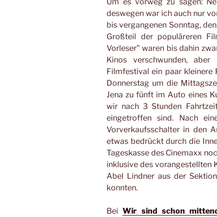
Um es vorweg zu sagen: Nein
deswegen war ich auch nur v
bis vergangenen Sonntag, den 
Großteil der populäreren Fi
Vorleser” waren bis dahin zwar
Kinos verschwunden, aber 
Filmfestival ein paar kleinere
Donnerstag um die Mittagsze
Jena zu fünft im Auto eines Ku
wir nach 3 Stunden Fahrtzeit
eingetroffen sind. Nach ei
Vorverkaufsschalter in den 
etwas bedrückt durch die Innen
Tageskasse des Cinemaxx noch 
inklusive des vorangestellten 
Abel Lindner aus der Sektion
konnten.
Bei
Wir sind schon mittend