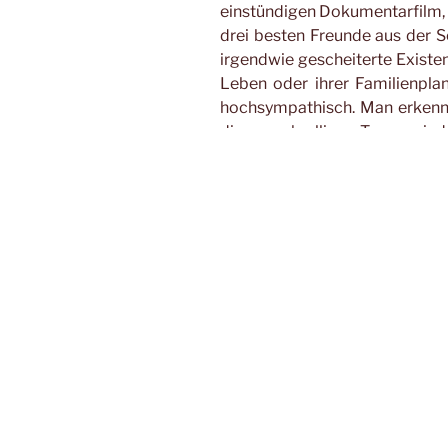
einstündigen Dokumentarfilm, 
drei besten Freunde aus der Sch
irgendwie gescheiterte Existen
Leben oder ihrer Familienpla
hochsympathisch. Man erkennt 
diesen schrulligen Typen wied
nicht beenden konnten oder ih
haben und sich mit wenig Gel
nah dran am Geschehen mit ein
aber mit Mut zur Selbstironie
filmische Glücksfall für mich. 
das gesamte Filmteam im gleic
und auch zuvor, bei der Bean
einen äußerst sympathischen Ei
Nach besagter Stärkung war d
wir begaben uns in unser A
schlafen. Am nächsten Morg
Frühstück inklusive Müsli (