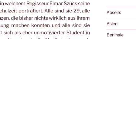
in welchem Regisseur Elmar Szücs seine
ulzeit porträtiert. Alle sind sie 29, alle
Abseits
zen, die bisher nichts wirklich aus ihrem
Asien
nung machen konnten und alle sind sie
sich als eher unmotivierter Student in
Berlinale
er, die entweder ihr Musikstudium noch
Bologna
r Biologiestudium gerade erst begonnen
d durchs Leben schlagen müssen. Immer
Cannes
er teilweise arg wackeligen DV-Kamera,
Cellu l'art
 und authentisch schon einmal der erste
Und das sage ich nicht nur, weil hinterher
Charles Boyer 
hen türkischen Imbiss einkehrte wie wir
twortung einiger Fragen nach dem Film,
Diary of the Da
ndruck hinterließ.
Essay
ie Zeit auch schon fortgeschritten und
Exground
chtbettzimmer ins Hostel und gingen
Festivals
en ging es nach einem reichhaltigen
ich esse sonst nie Müsli) in die
Alte
Filme, die die 