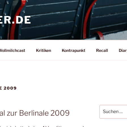
ER.DE
ollmilchcast
Kritiken
Kontrapunkt
Recall
Diar
E 2009
Suche
al zur Berlinale 2009
nach: