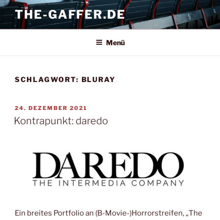
Zum
THE-GAFFER.DE
Inhalt
springen
Menü
SCHLAGWORT:
BLURAY
VERÖFFENTLICHT
24. DEZEMBER 2021
AM
Kontrapunkt: daredo
Ein breites Portfolio an (B-Movie-)Horrorstreifen, „The