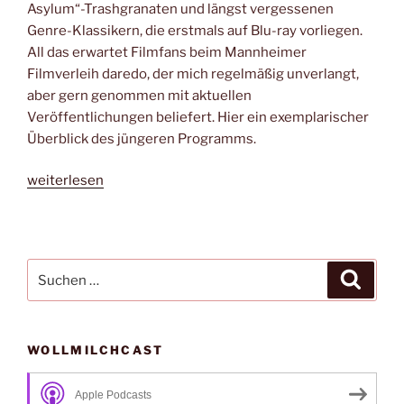
Asylum“-Trashgranaten und längst vergessenen
Genre-Klassikern, die erstmals auf Blu-ray vorliegen.
All das erwartet Filmfans beim Mannheimer
Filmverleih daredo, der mich regelmäßig unverlangt,
aber gern genommen mit aktuellen
Veröffentlichungen beliefert. Hier ein exemplarischer
Überblick des jüngeren Programms.
„Kontrapunkt:
weiterlesen
daredo“
Suche
Suche
nach:
WOLLMILCHCAST
Apple Podcasts