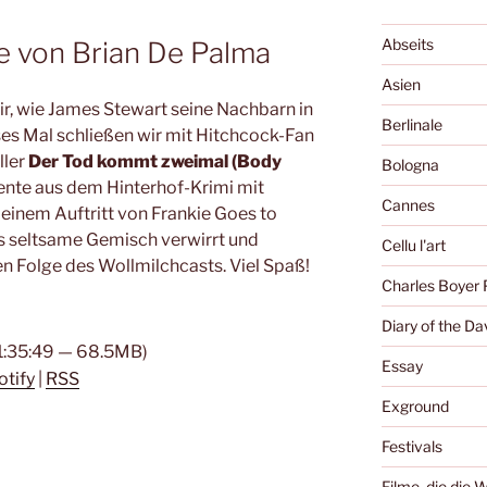
Abseits
e von Brian De Palma
Asien
, wie James Stewart seine Nachbarn in
Berlinale
s Mal schließen wir mit Hitchcock-Fan
ller
Der Tod kommt zweimal (Body
Bologna
nte aus dem Hinterhof-Krimi mit
Cannes
einem Auftritt von Frankie Goes to
s seltsame Gemisch verwirrt und
Cellu l'art
euen Folge des Wollmilchcasts. Viel Spaß!
Charles Boyer 
Diary of the Da
 1:35:49 — 68.5MB)
Essay
otify
|
RSS
Exground
Festivals
Filme, die die 