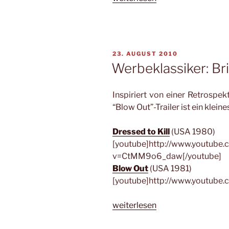
–
Body
Double
von
VERÖFFENTLICHT
23. AUGUST 2010
Brian
AM
Werbeklassiker: Br
De
Palma“
Inspiriert von einer Retrospe
“Blow Out”-Trailer ist ein klein
Dressed to Kill
(USA 1980)
[youtube]http://www.youtube
v=CtMM9o6_daw[/youtube]
Blow Out
(USA 1981)
[youtube]http://www.youtube
„Werbeklassiker:
weiterlesen
Brian