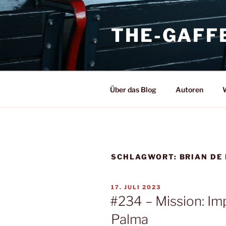
Zum
Inhalt
THE-GAFF
springen
Über das Blog
Autoren
W
SCHLAGWORT:
BRIAN DE
VERÖFFENTLICHT
17. JULI 2023
AM
#234 – Mission: Im
Palma