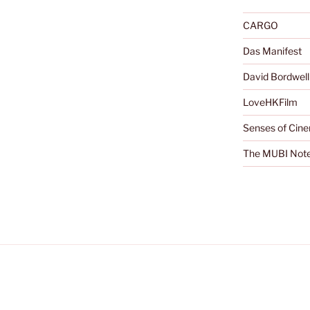
CARGO
Das Manifest
David Bordwell
LoveHKFilm
Senses of Cin
The MUBI Not
räsentiert von WordPress