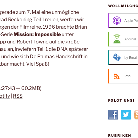
WOLLMILCH
 gerade zum 7. Mal eine unmögliche
ead Reckoning Teil 1 reden, werfen wir
Apple Po
ngen der Filmreihe. 1996 brachte Brian
-Serie
Mission: Impossible
unter
Android
epp und Robert Towne auf die große
u an, inwiefern Teil 1 die DNA späterer
 und wie sich De Palmas Handschrift in
by Email
bar macht. Viel Spaß!
RSS
 1:27:43 — 60.2MB)
otify
|
RSS
FOLGT UNS!
RUBRIKEN