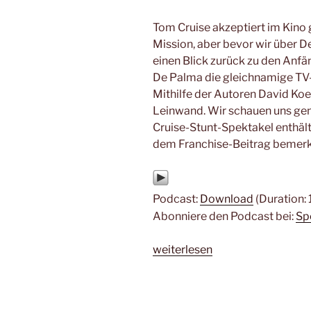
Tom Cruise akzeptiert im Kino
Mission, aber bevor wir über D
einen Blick zurück zu den Anfä
De Palma die gleichnamige TV
Mithilfe der Autoren David Ko
Leinwand. Wir schauen uns gena
Cruise-Stunt-Spektakel enthält
dem Franchise-Beitrag bemerk
Podcast:
Download
(Duration:
Abonniere den Podcast bei:
Sp
„#234
weiterlesen
–
Mission:
Impossible