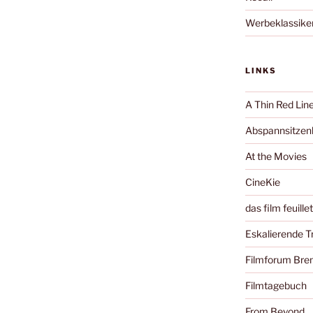
Werbeklassike
LINKS
A Thin Red Lin
Abspannsitzenb
At the Movies
CineKie
das film feuille
Eskalierende 
Filmforum Br
Filmtagebuch
From Beyond