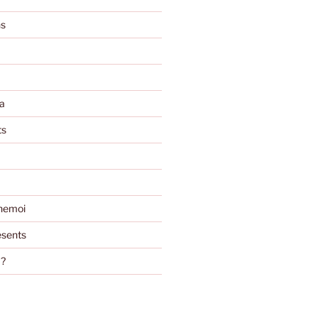
ns
a
ts
nemoi
sents
m?