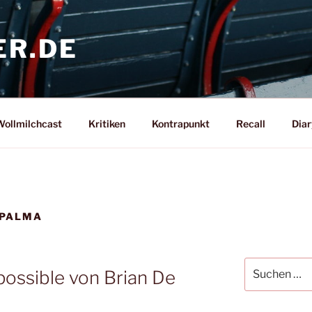
ER.DE
ollmilchcast
Kritiken
Kontrapunkt
Recall
Diar
 PALMA
Suche
possible von Brian De
nach: