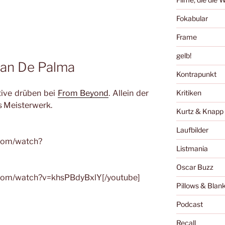
Fokabular
Frame
gelb!
ian De Palma
Kontrapunkt
Kritiken
ktive drüben bei
From Beyond
. Allein der
es Meisterwerk.
Kurtz & Knapp
Laufbilder
.com/watch?
Listmania
Oscar Buzz
.com/watch?v=khsPBdyBxlY[/youtube]
Pillows & Blan
Podcast
Recall