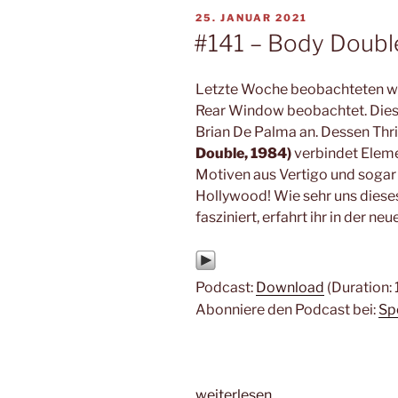
von
VERÖFFENTLICHT
25. JANUAR 2021
Brian
AM
#141 – Body Doubl
De
Palma“
Letzte Woche beobachteten wir
Rear Window beobachtet. Diese
Brian De Palma an. Dessen Thri
Double, 1984)
verbindet Eleme
Motiven aus Vertigo und sogar 
Hollywood! Wie sehr uns diese
fasziniert, erfahrt ihr in der n
Podcast:
Download
(Duration:
Abonniere den Podcast bei:
Sp
„#141
weiterlesen