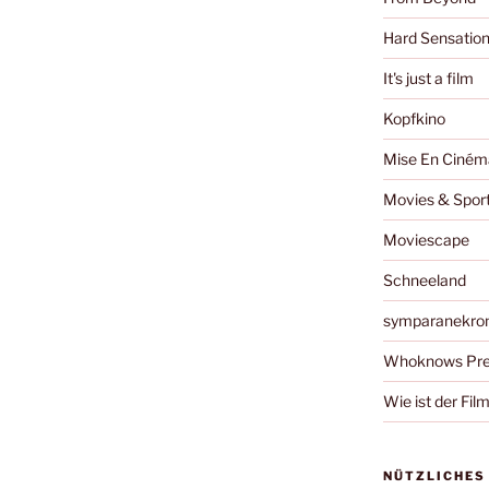
Hard Sensatio
It's just a film
Kopfkino
Mise En Ciném
Movies & Spor
Moviescape
Schneeland
symparanekro
Whoknows Pre
Wie ist der Fil
NÜTZLICHES