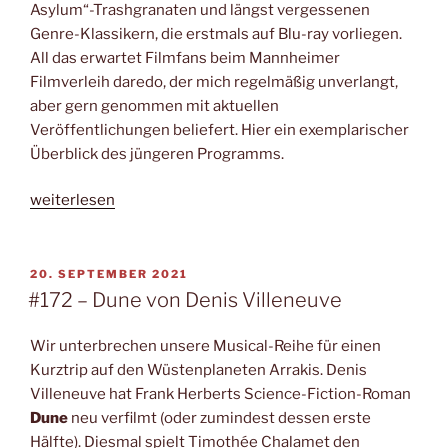
Asylum“-Trashgranaten und längst vergessenen
Genre-Klassikern, die erstmals auf Blu-ray vorliegen.
All das erwartet Filmfans beim Mannheimer
Filmverleih daredo, der mich regelmäßig unverlangt,
aber gern genommen mit aktuellen
Veröffentlichungen beliefert. Hier ein exemplarischer
Überblick des jüngeren Programms.
„Kontrapunkt:
weiterlesen
daredo“
VERÖFFENTLICHT
20. SEPTEMBER 2021
AM
#172 – Dune von Denis Villeneuve
Wir unterbrechen unsere Musical-Reihe für einen
Kurztrip auf den Wüstenplaneten Arrakis. Denis
Villeneuve hat Frank Herberts Science-Fiction-Roman
Dune
neu verfilmt (oder zumindest dessen erste
Hälfte). Diesmal spielt Timothée Chalamet den