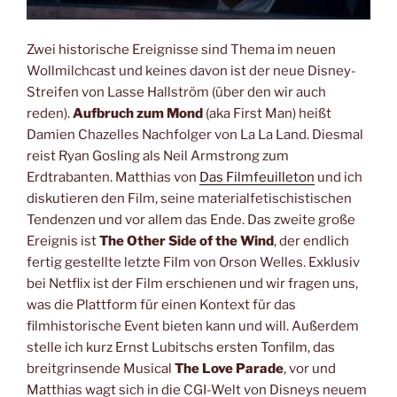
Zwei historische Ereignisse sind Thema im neuen
Wollmilchcast und keines davon ist der neue Disney-
Streifen von Lasse Hallström (über den wir auch
reden).
Aufbruch zum Mond
(aka First Man) heißt
Damien Chazelles Nachfolger von La La Land. Diesmal
reist Ryan Gosling als Neil Armstrong zum
Erdtrabanten. Matthias von
Das Filmfeuilleton
und ich
diskutieren den Film, seine materialfetischistischen
Tendenzen und vor allem das Ende. Das zweite große
Ereignis ist
The Other Side of the Wind
, der endlich
fertig gestellte letzte Film von Orson Welles. Exklusiv
bei Netflix ist der Film erschienen und wir fragen uns,
was die Plattform für einen Kontext für das
filmhistorische Event bieten kann und will. Außerdem
stelle ich kurz Ernst Lubitschs ersten Tonfilm, das
breitgrinsende Musical
The Love Parade
, vor und
Matthias wagt sich in die CGI-Welt von Disneys neuem