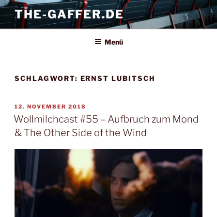
Zum
THE-GAFFER.DE
Inhalt
springen
Menü
SCHLAGWORT:
ERNST LUBITSCH
VERÖFFENTLICHT
12. NOVEMBER 2018
AM
Wollmilchcast #55 – Aufbruch zum Mond
& The Other Side of the Wind