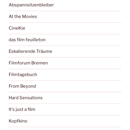
Abspannsitzenbleiber
At the Movies
CineKie
das film feuilleton
Eskalierende Träume
Filmforum Bremen
Filmtagebuch
From Beyond
Hard Sensations
It's just a film
Kopfkino