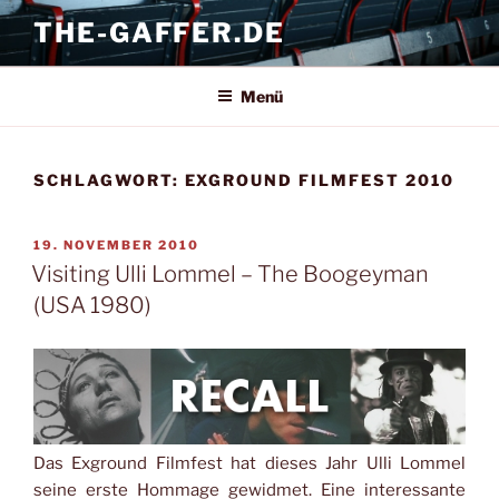
Zum
THE-GAFFER.DE
Inhalt
springen
Menü
SCHLAGWORT:
EXGROUND FILMFEST 2010
VERÖFFENTLICHT
19. NOVEMBER 2010
AM
Visiting Ulli Lommel – The Boogeyman
(USA 1980)
Das Exground Filmfest hat dieses Jahr Ulli Lommel
seine erste Hommage gewidmet. Eine interessante