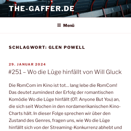
Zum
THE-GAFFER.DE
Inhalt
springen
Menü
SCHLAGWORT:
GLEN POWELL
VERÖFFENTLICHT
29. JANUAR 2024
AM
#251 – Wo die Lüge hinfällt von Will Gluck
Die RomCom im Kino ist tot… lang lebe die RomCom!
Das deutet zumindest der Erfolg der romantischen
Komödie Wo die Lüge hinfällt (OT: Anyone But You) an,
die sich seit Wochen in den nordamerikanischen Kino-
Charts hält. In dieser Folge sprechen wir über den
Zustand des Genres, fragen uns, wie Wo die Lüge
hinfällt sich von der Streaming-Konkurrenz abhebt und