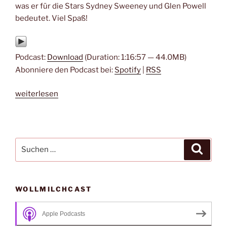
was er für die Stars Sydney Sweeney und Glen Powell
bedeutet. Viel Spaß!
Podcast:
Download
(Duration: 1:16:57 — 44.0MB)
Abonniere den Podcast bei:
Spotify
|
RSS
„#251
weiterlesen
–
Wo
die
Lüge
Suche
Suche
hinfällt
nach:
von
Will
WOLLMILCHCAST
Gluck“
Apple Podcasts