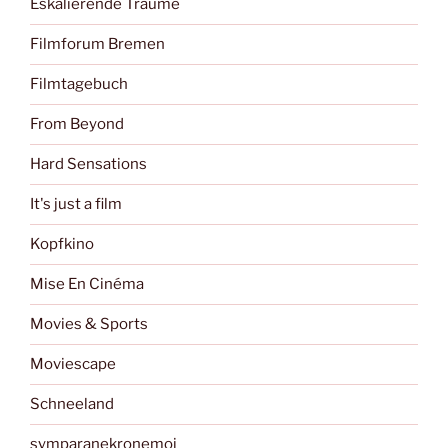
Eskalierende Träume
Filmforum Bremen
Filmtagebuch
From Beyond
Hard Sensations
It's just a film
Kopfkino
Mise En Cinéma
Movies & Sports
Moviescape
Schneeland
symparanekronemoi