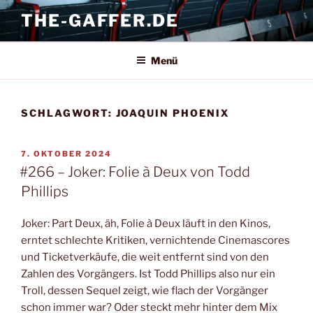
Zum
THE-GAFFER.DE
Inhalt
springen
Menü
SCHLAGWORT:
JOAQUIN PHOENIX
VERÖFFENTLICHT
7. OKTOBER 2024
AM
#266 – Joker: Folie à Deux von Todd
Phillips
Joker: Part Deux, äh, Folie à Deux läuft in den Kinos,
erntet schlechte Kritiken, vernichtende Cinemascores
und Ticketverkäufe, die weit entfernt sind von den
Zahlen des Vorgängers. Ist Todd Phillips also nur ein
Troll, dessen Sequel zeigt, wie flach der Vorgänger
schon immer war? Oder steckt mehr hinter dem Mix