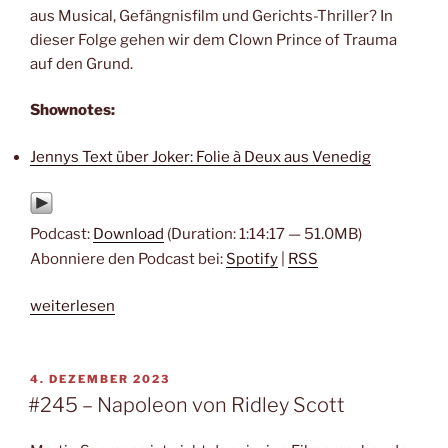
aus Musical, Gefängnisfilm und Gerichts-Thriller? In
dieser Folge gehen wir dem Clown Prince of Trauma
auf den Grund.
Shownotes:
Jennys Text über Joker: Folie à Deux aus Venedig
Podcast:
Download
(Duration: 1:14:17 — 51.0MB)
Abonniere den Podcast bei:
Spotify
|
RSS
„#266
weiterlesen
–
Joker:
Folie
VERÖFFENTLICHT
4. DEZEMBER 2023
AM
à
#245 – Napoleon von Ridley Scott
Deux