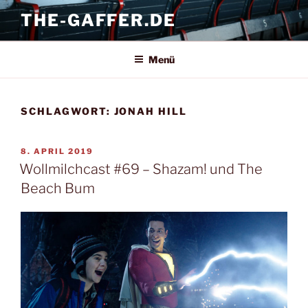
Zum
THE-GAFFER.DE
Inhalt
springen
Menü
SCHLAGWORT:
JONAH HILL
VERÖFFENTLICHT
8. APRIL 2019
AM
Wollmilchcast #69 – Shazam! und The
Beach Bum