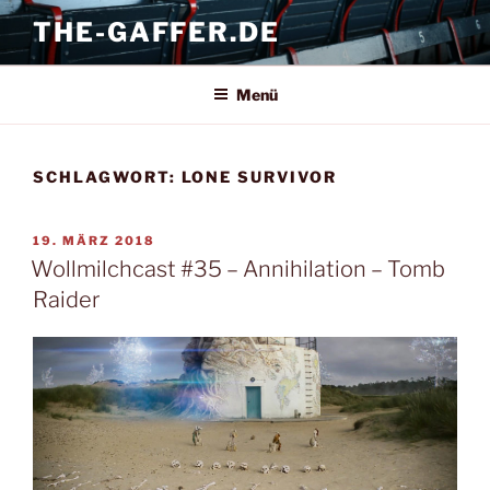
Zum
THE-GAFFER.DE
Inhalt
springen
Menü
SCHLAGWORT:
LONE SURVIVOR
VERÖFFENTLICHT
19. MÄRZ 2018
AM
Wollmilchcast #35 – Annihilation – Tomb
Raider