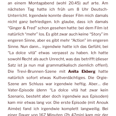
an einem Montagabend (wohl 20.45) auf arte. Am
nächsten Tag hatte ich früh um 8 Uhr Deutsch-
Unterricht. Irgendwie konnte dieser Film mich damals
nicht ganz befriedigen. Ich glaube, dass ich damals
“Ginger & Fred” schon gesehen hatte: bei dem Film ist
natürlich “mehr” los. Es gibt zwar auch keine “Story” im
engeren Sinne, aber es gibt mehr “Action” im engeren
Sinne. Nun dann… irgendwie hatte ich das Gefühl, bei
“La dolce vità” etwas verpasst zu haben. Ich hatte
sowohl Recht als auch Unrecht, was das betrifft (dieser
Satz ist ja nun mal grammatikalisch ziemlich offen!).
Die Trevi-Brunnen-Szene mit
Anita Ekberg
hatte
natürlich sofort etwas Kultverdächtiges. Die Orgie-
Szene am Schluss war irgendwie heftig. Aber… die
Vater-Episode (denn “La dolce vità hat zwar kein
Szenario, besteht aber doch irgendwie aus Episoden)
kam mir etwas lang vor. Die erste Episode (mit Anouk
Aimée) fand ich irgendwie komplett langweilig. Bei
einer Dauer von 167 Minuten (2h 47min) kam mir der