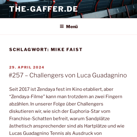
Zum
THE-GAFFER.DE
Inhalt
springen
Menü
SCHLAGWORT:
MIKE FAIST
VERÖFFENTLICHT
29. APRIL 2024
AM
#257 – Challengers von Luca Guadagnino
Seit 2017 ist Zendaya fest im Kino etabliert, aber
“Zendaya-Filme” kann man trotzdem an zwei Fingern
abzählen. In unserer Folge über Challengers
diskutieren wir, wie sich der Euphoria-Star vom
Franchise-Schatten befreit, warum Sandplätze
ästhetisch ansprechender sind als Hartplätze und wie
Lucas Guadagnino Tennis als Ausdruck von