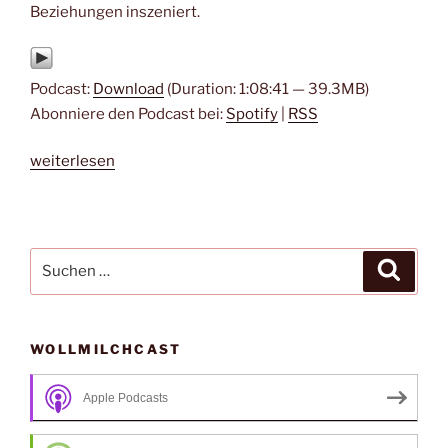
Beziehungen inszeniert.
Podcast:
Download
(Duration: 1:08:41 — 39.3MB)
Abonniere den Podcast bei:
Spotify
|
RSS
„#257
weiterlesen
–
Challengers
von
Luca
Suche
Suche
Guadagnino“
nach:
WOLLMILCHCAST
Apple Podcasts