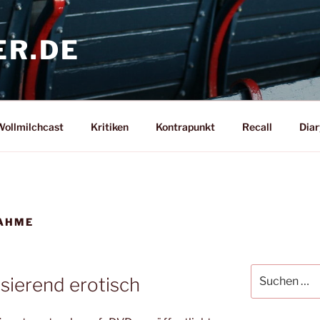
ER.DE
ollmilchcast
Kritiken
Kontrapunkt
Recall
Diar
AHME
Suche
isierend erotisch
nach: