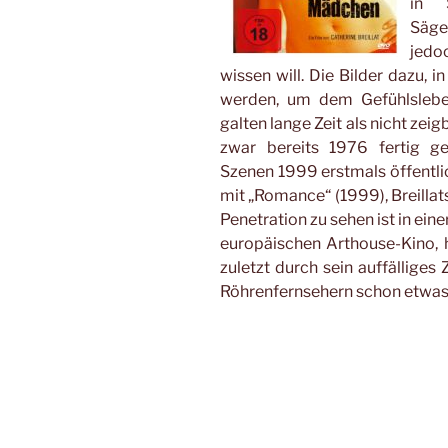
in 
Säge
jedo
wissen will. Die Bilder dazu, 
werden, um dem Gefühlslebe
galten lange Zeit als nicht zei
zwar bereits 1976 fertig ge
Szenen 1999 erstmals öffentlic
mit „Romance“ (1999), Breilla
Penetration zu sehen ist in eine
europäischen Arthouse-Kino, h
zuletzt durch sein auffälliges
Röhrenfernsehern schon etwas