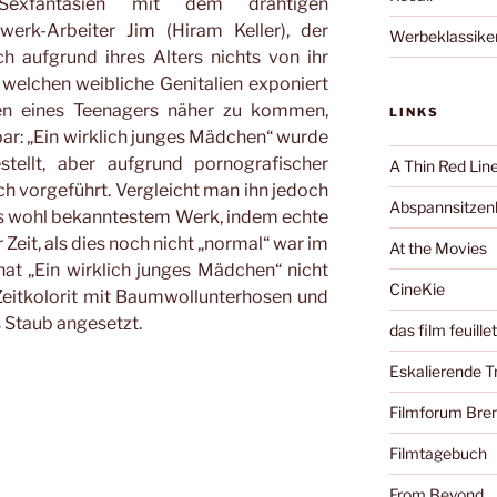
Sexfantasien mit dem drahtigen
werk-Arbeiter Jim (Hiram Keller), der
Werbeklassike
ch aufgrund ihres Alters nichts von ihr
in welchen weibliche Genitalien exponiert
n eines Teenagers näher zu kommen,
LINKS
gbar: „Ein wirklich junges Mädchen“ wurde
stellt, aber aufgrund pornografischer
A Thin Red Lin
h vorgeführt. Vergleicht man ihn jedoch
Abspannsitzenb
ts wohl bekanntestem Werk, indem echte
r Zeit, als dies noch nicht „normal“ war im
At the Movies
at „Ein wirklich junges Mädchen“ nicht
CineKie
 Zeitkolorit mit Baumwollunterhosen und
 Staub angesetzt.
das film feuille
Eskalierende 
Filmforum Br
Filmtagebuch
From Beyond