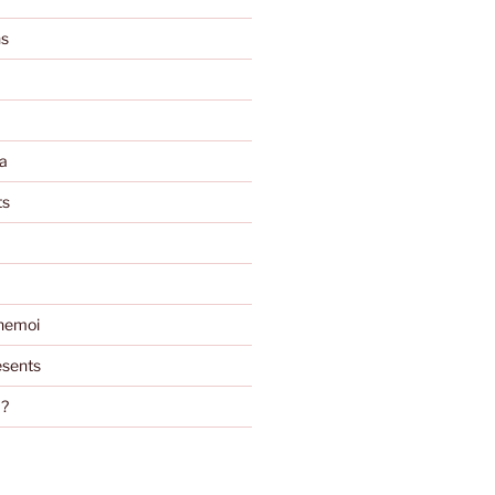
ns
a
ts
nemoi
sents
m?