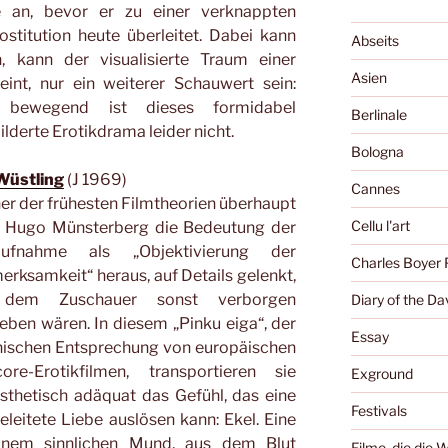
ne an, bevor er zu einer verknappten
stitution heute überleitet. Dabei kann
Abseits
n, kann der visualisierte Traum einer
Asien
eint, nur ein weiterer Schauwert sein:
r bewegend ist dieses formidabel
Berlinale
lderte Erotikdrama leider nicht.
Bologna
Wüstling
(J 1969)
Cannes
ner der frühesten Filmtheorien überhaupt
Cellu l'art
lt Hugo Münsterberg die Bedeutung der
aufnahme als „Objektivierung der
Charles Boyer 
rksamkeit“ heraus, auf Details gelenkt,
 dem Zuschauer sonst verborgen
Diary of the Da
eben wären. In diesem „Pinku eiga“, der
Essay
nischen Entsprechung von europäischen
core-Erotikfilmen, transportieren sie
Exground
ästhetisch adäquat das Gefühl, das eine
Festivals
eleitete Liebe auslösen kann: Ekel. Eine
einem sinnlichen Mund, aus dem Blut
Filme, die die 