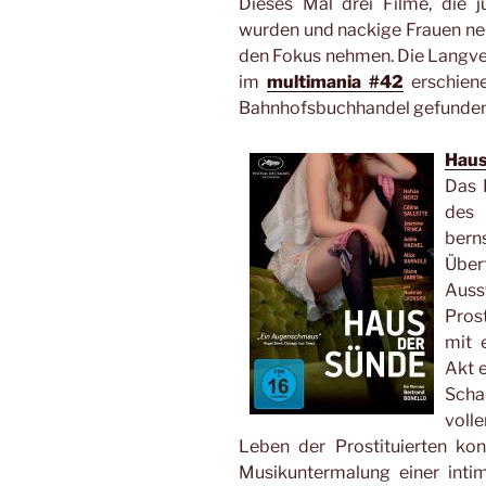
Dieses Mal drei Filme, die j
wurden und nackige Frauen neb
den Fokus nehmen. Die Langver
im
multimania #42
erschiene
Bahnhofsbuchhandel gefunden
Haus
Das 
des
bern
Über
Auss
Prost
mit 
Akt e
Scha
voll
Leben der Prostituierten kon
Musikuntermalung einer inti