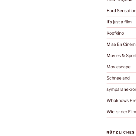
Hard Sensatio
It's just a film
Kopfkino
Mise En Ciném
Movies & Spor
Moviescape
Schneeland
symparanekro
Whoknows Pre
Wie ist der Fil
NÜTZLICHES