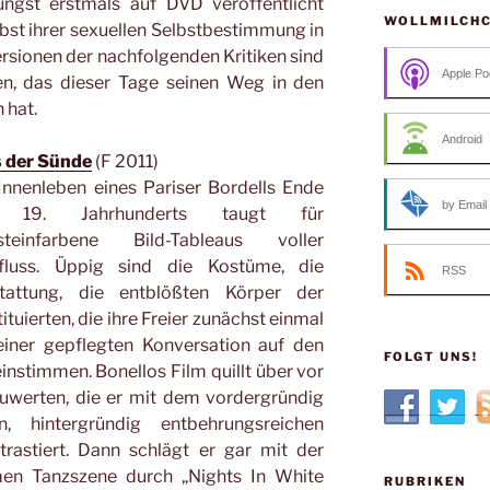
üngst erstmals auf DVD veröffentlicht
WOLLMILCH
st ihrer sexuellen Selbstbestimmung in
sionen der nachfolgenden Kritiken sind
Apple Po
n, das dieser Tage seinen Weg in den
 hat.
Android
 der Sünde
(F 2011)
Innenleben eines Pariser Bordells Ende
by Email
 19. Jahrhunderts taugt für
steinfarbene Bild-Tableaus voller
fluss. Üppig sind die Kostüme, die
RSS
tattung, die entblößten Körper der
ituierten, die ihre Freier zunächst einmal
einer gepflegten Konversation auf den
FOLGT UNS!
instimmen. Bonellos Film quillt über vor
uwerten, die er mit dem vordergründig
en, hintergründig entbehrungsreichen
trastiert. Dann schlägt er gar mit der
men Tanzszene durch „Nights In White
RUBRIKEN