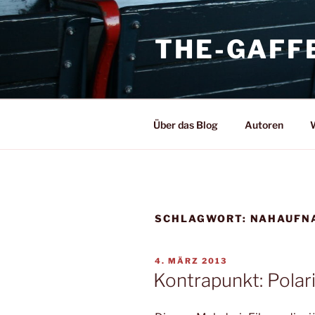
Zum
Inhalt
THE-GAFF
springen
Über das Blog
Autoren
W
SCHLAGWORT:
NAHAUFN
VERÖFFENTLICHT
4. MÄRZ 2013
AM
Kontrapunkt: Polar