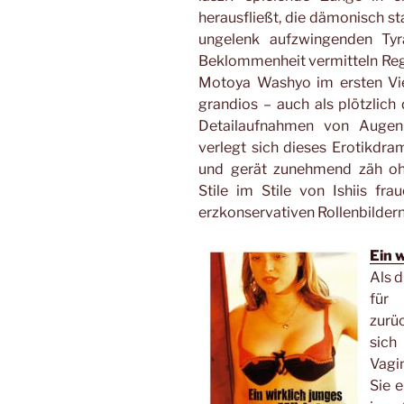
herausfließt, die dämonisch 
ungelenk aufzwingenden Tyr
Beklommenheit vermitteln Reg
Motoya Washyo im ersten Vier
grandios – auch als plötzlich 
Detailaufnahmen von Augen 
verlegt sich dieses Erotikdra
und gerät zunehmend zäh oh
Stile im Stile von Ishiis f
erzkonservativen Rollenbildern
Ein 
Als d
für
zurüc
sich
Vagi
Sie e