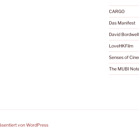
CARGO
Das Manifest
David Bordwell
LoveHKFilm
Senses of Cin
The MUBI Not
räsentiert von WordPress