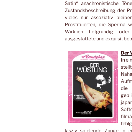
Satin“ anachronistische Tö
Zustandsbeschreibung der Pro
vieles nur assoziativ bleibe
Prostituierten, die Sperma w
Wirklich tiefgründig ode
ausgestattete und exquisit bebi
Der 
In ei
stel
Nah
Aufme
die
gebli
japa
Soft
film
fehlg
lasziv spielende Zunge in 