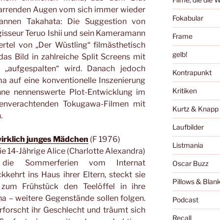
starrenden Augen vom sich immer wieder
Fokabular
annen Takahata: Die Suggestion von
isseur Teruo Ishii und sein Kameramann
Frame
tel von „Der Wüstling“ filmästhetisch
gelb!
das Bild in zahlreiche Split Screens mit
„aufgespalten“ wird. Danach jedoch
Kontrapunkt
ma auf eine konventionelle Inszenierung
Kritiken
ne nennenswerte Plot-Entwicklung im
rauenverachtenden Tokugawa-Filmen mit
Kurtz & Knapp
.
Laufbilder
wirklich junges Mädchen
(F 1976)
Listmania
ie 14-Jährige Alice (Charlotte Alexandra)
 die Sommerferien vom Internat
Oscar Buzz
kkehrt ins Haus ihrer Eltern, steckt sie
Pillows & Blan
 zum Frühstück den Teelöffel in ihre
na – weitere Gegenstände sollen folgen.
Podcast
rforscht ihr Geschlecht und träumt sich
Recall