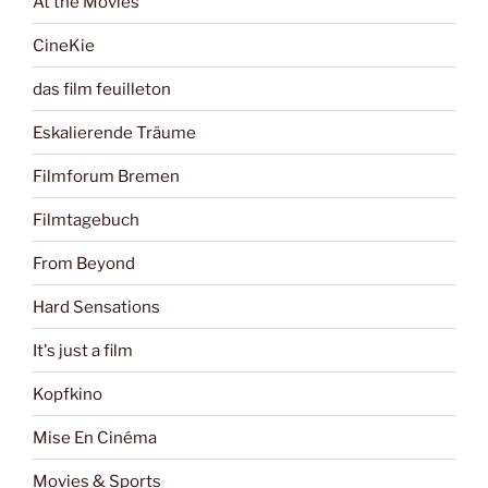
At the Movies
CineKie
das film feuilleton
Eskalierende Träume
Filmforum Bremen
Filmtagebuch
From Beyond
Hard Sensations
It's just a film
Kopfkino
Mise En Cinéma
Movies & Sports