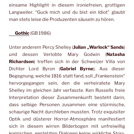
einsame Highlight in diesem ironiefreien, grottigen
Langweiler. “Guck mich und du bist ein Idiot” glaubt
man stets leise die Produzenten säuseln zu hören.
Gothic
(GB 1986)
Unter anderem Percy Shelley (
Julian „Warlock“ Sands
)
und dessen Verlobte Mary Godwin (
Natasha
Richardson
) treffen sich in der Schweizer Villa von
Dichter Lord Byron (
Gabriel Byrne
). Aus dieser
Begegnung, welche 1816 statt fand, soll „Frankenstein“
hervorgegangen sein, den die verheiratete Mary
Shelley im gleichen Jahr verfasste. Ken Russells freie
Interpretation dieser Zusammenkunft besteht darin,
dass selbige Personen zusammen eine stürmische,
schaurige Nacht durchleben mussten. Trotz exquisiter
Optik und düsterer Horror-Atmosphäre manifestiert
sich in diesem wirren Bilderbogen mit unfreiwillig
komischen, gestelzten Dialogen keine wirkliche Story.