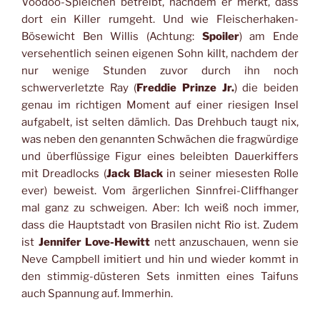
Voodoo-Spielchen betreibt, nachdem er merkt, dass
dort ein Killer rumgeht. Und wie Fleischerhaken-
Bösewicht Ben Willis (Achtung:
Spoiler
) am Ende
versehentlich seinen eigenen Sohn killt, nachdem der
nur wenige Stunden zuvor durch ihn noch
schwerverletzte Ray (
Freddie Prinze Jr.
) die beiden
genau im richtigen Moment auf einer riesigen Insel
aufgabelt, ist selten dämlich. Das Drehbuch taugt nix,
was neben den genannten Schwächen die fragwürdige
und überflüssige Figur eines beleibten Dauerkiffers
mit Dreadlocks (
Jack Black
in seiner miesesten Rolle
ever) beweist. Vom ärgerlichen Sinnfrei-Cliffhanger
mal ganz zu schweigen. Aber: Ich weiß noch immer,
dass die Hauptstadt von Brasilen nicht Rio ist. Zudem
ist
Jennifer Love-Hewitt
nett anzuschauen, wenn sie
Neve Campbell imitiert und hin und wieder kommt in
den stimmig-düsteren Sets inmitten eines Taifuns
auch Spannung auf. Immerhin.