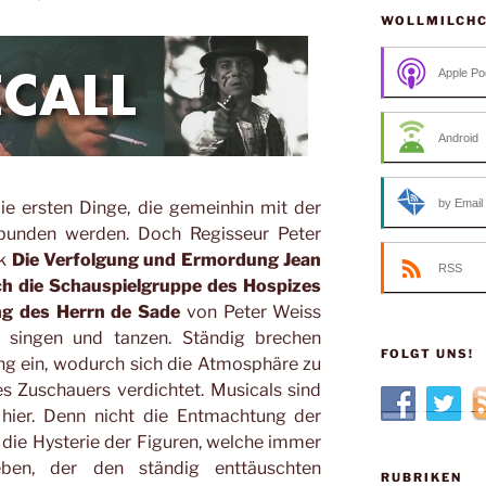
WOLLMILCH
Apple Po
Android
by Email
ie ersten Dinge, die gemeinhin mit der
rbunden werden. Doch Regisseur Peter
ck
Die Verfolgung und Ermordung Jean
RSS
rch die Schauspielgruppe des Hospizes
ng des Herrn de Sade
von Peter Weiss
r singen und tanzen. Ständig brechen
FOLGT UNS!
ng ein, wodurch sich die Atmosphäre zu
s Zuschauers verdichtet. Musicals sind
 hier. Denn nicht die Entmachtung der
 die Hysterie der Figuren, welche immer
ben, der den ständig enttäuschten
RUBRIKEN