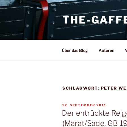
Zum
Inhalt
THE-GAFF
springen
Über das Blog
Autoren
W
SCHLAGWORT:
PETER WE
VERÖFFENTLICHT
12. SEPTEMBER 2011
AM
Der entrückte Rei
(Marat/Sade, GB 1