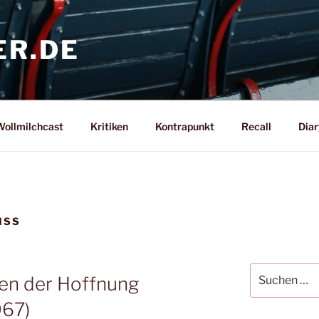
ER.DE
ollmilchcast
Kritiken
Kontrapunkt
Recall
Diar
ISS
Suche
gen der Hoffnung
nach:
967)