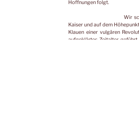
Hoffnungen folgt.
Wir sc
Kaiser und auf dem Höhepunkt 
Klauen einer vulgären Revolu
aufgeklärtes Zeitalter geführt
napoleonische Geschichtssc
verdeutlichen soll der Marqu
Heilanstalt Charenton ein Th
dieser die Ermordung Jean
Französischen Revolution als
Herausgeber der Zeitschrift “
Terror durch die Guillotine mit e
Aufführung setzt der Film ein
getrennte Bühne nie verlas
macht Brook aber seinen grö
Beliebigkeit einer Theaterver
Aufführung auf einer Bühne a
Gitter im Bild zu sehen, d