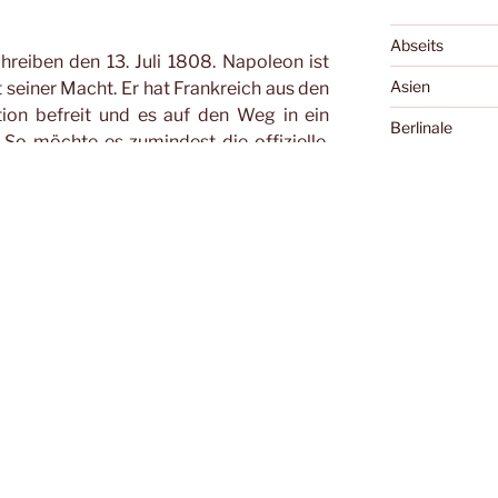
Abseits
hreiben den 13. Juli 1808. Napoleon ist
Asien
seiner Macht. Er hat Frankreich aus den
tion befreit und es auf den Weg in ein
Berlinale
. So möchte es zumindest die offizielle,
hreibung. Um diese Aufgeklärtheit zu
Bologna
is de Sade mit seinen Mitinsassen der
Cannes
eaterstück aufführen. Als Thema wählt
 Paul Marats, welcher während der
Cellu l'art
 Vorsitzender der Jakobiner Partei und
Charles Boyer 
L’ami de peuple” (Der Volksfreund) den
inleitete. An dieser Stelle … mit Start der
Diary of the Da
 und wird die durch Gitter vom Publikum
Essay
sen. Aus diesem scheinbaren Nachteil
ßten Vorteil. Nie verfällt er in die
Exground
filmung, obwohl er tatsächlich nur die
Festivals
bfilmt. Fast immer sind die Wände und
och der Ort verliert seinen kargen
Filme, die die 