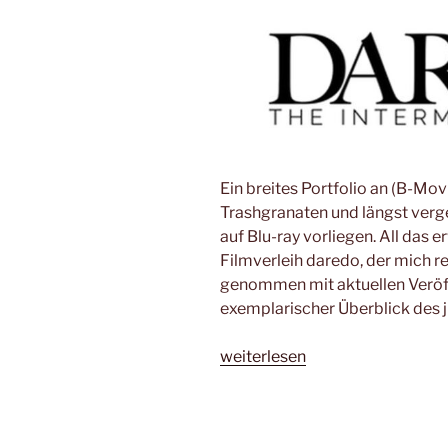
Ein breites Portfolio an (B-Mov
Trashgranaten und längst verg
auf Blu-ray vorliegen. All das
Filmverleih daredo, der mich r
genommen mit aktuellen Veröffe
exemplarischer Überblick des
„Kontrapunkt:
weiterlesen
daredo“