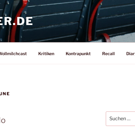
ER.DE
ollmilchcast
Kritiken
Kontrapunkt
Recall
Diar
UNE
Suche
do
nach: