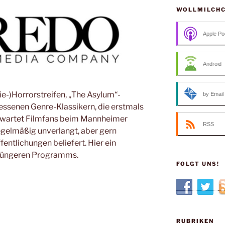
WOLLMILCH
Apple Po
Android
ie-)Horrorstreifen, „The Asylum“-
by Email
essenen Genre-Klassikern, die erstmals
 erwartet Filmfans beim Mannheimer
RSS
egelmäßig unverlangt, aber gern
ntlichungen beliefert. Hier ein
 jüngeren Programms.
FOLGT UNS!
RUBRIKEN