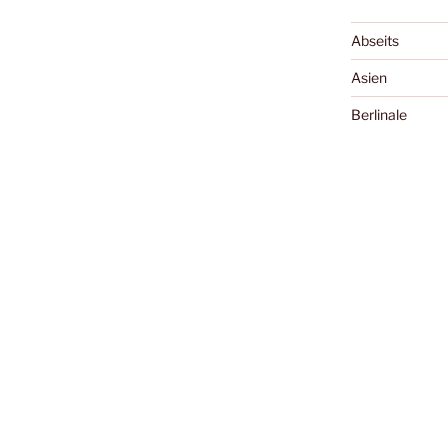
Abseits
Asien
Berlinale
Bologna
Cannes
Cellu l'art
Charles Boyer 
Diary of the Da
Essay
Exground
Festivals
Filme, die die 