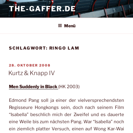
Zum
THE-GAFFER.DE
Inhalt
springen
Menü
SCHLAGWORT:
RINGO LAM
VERÖFFENTLICHT
28. OKTOBER 2008
AM
Kurtz & Knapp IV
Men Suddenly in Black
(HK 2003)
Edmond Pang soll ja einer der vielversprechendsten
Regisseure Hongkongs sein, doch nach seinem Film
“Isabella” beschlich mich der Zweifel und es dauerte
eine Weile bis zum nächsten Pang. War “Isabella” noch
ein ziemlich platter Versuch, einen auf Wong Kar-Wai