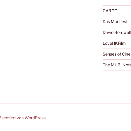
CARGO
Das Manifest
David Bordwell
LoveHKFilm
Senses of Cin
The MUBI Not
räsentiert von WordPress