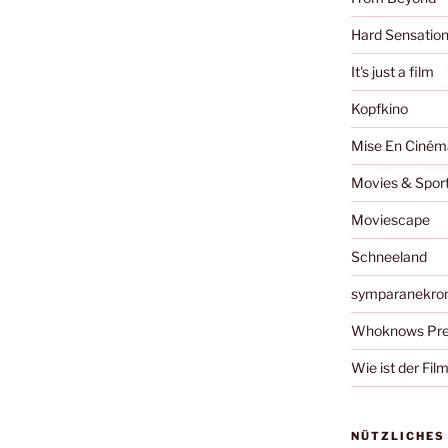
Hard Sensatio
It's just a film
Kopfkino
Mise En Ciném
Movies & Spor
Moviescape
Schneeland
symparanekro
Whoknows Pre
Wie ist der Fil
NÜTZLICHES