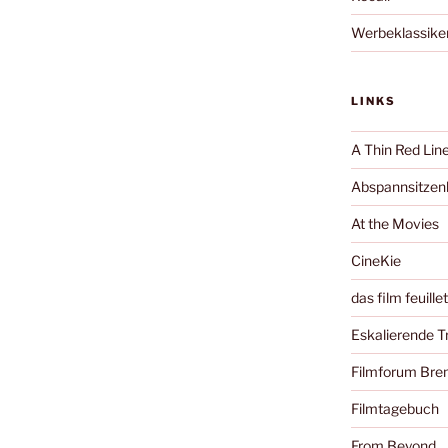
Werbeklassike
LINKS
A Thin Red Lin
Abspannsitzenb
At the Movies
CineKie
das film feuille
Eskalierende 
Filmforum Br
Filmtagebuch
From Beyond