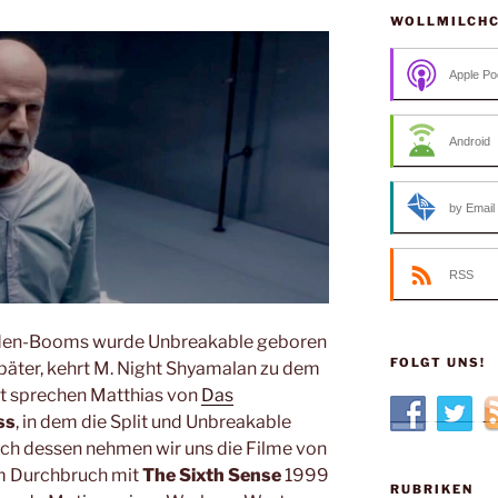
WOLLMILCH
Apple Po
Android
by Email
RSS
lden-Booms wurde Unbreakable geboren
FOLGT UNS!
später, kehrt M. Night Shyamalan zu dem
st sprechen Matthias von
Das
ss
, in dem die Split und Unbreakable
ch dessen nehmen wir uns die Filme von
em Durchbruch mit
The Sixth Sense
1999
RUBRIKEN