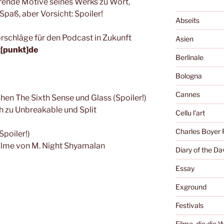
ende Motive seines Werks zu Wort,
Spaß, aber Vorsicht: Spoiler!
Abseits
rschläge für den Podcast in Zukunft
Asien
t[punkt]de
Berlinale
Bologna
Cannes
hen The Sixth Sense und Glass (Spoiler!)
ch zu Unbreakable und Split
Cellu l'art
Charles Boyer 
Spoiler!)
Filme von M. Night Shyamalan
Diary of the Da
Essay
Exground
Festivals
Filme, die die 