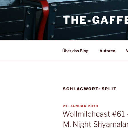
Zum
Inhalt
THE-GAFF
springen
Über das Blog
Autoren
W
SCHLAGWORT:
SPLIT
VERÖFFENTLICHT
21. JANUAR 2019
AM
Wollmilchcast #61 
M. Night Shyamala