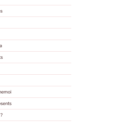
ns
a
ts
nemoi
sents
m?