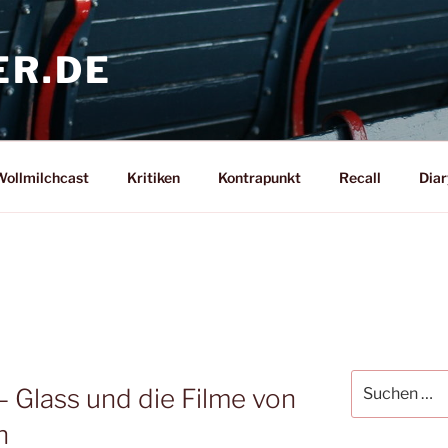
ER.DE
ollmilchcast
Kritiken
Kontrapunkt
Recall
Diar
Suche
– Glass und die Filme von
nach:
n