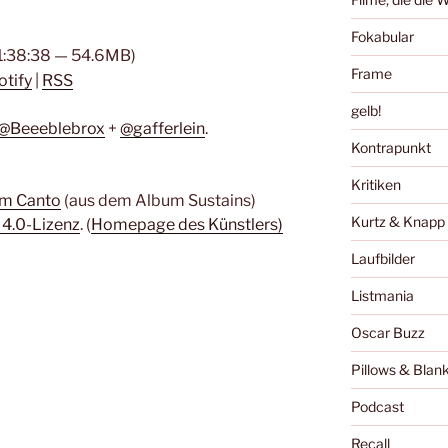
Fokabular
 1:38:38 — 54.6MB)
Frame
otify
|
RSS
gelb!
@Beeeblebrox
+
@gafferlein
.
Kontrapunkt
Kritiken
um Canto
(aus dem Album Sustains)
Kurtz & Knapp
 4.0-Lizenz
. (
Homepage des Künstlers)
Laufbilder
Listmania
Oscar Buzz
Pillows & Blan
Podcast
Recall