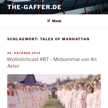
Zum
THE-GAFFER.DE
Inhalt
springen
Menü
SCHLAGWORT:
TALES OF MANHATTAN
VERÖFFENTLICHT
28. OKTOBER 2019
AM
Wollmilchcast #87 – Midsommar von Ari
Aster