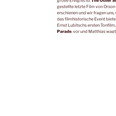
große Ereignis ist
The Other S
gestellte letzte Film von Orson 
erschienen und wir fragen uns, 
das filmhistorische Event biete
Ernst Lubitschs ersten Tonfilm
Parade
, vor und Matthias wag
Märchen
Der Nussknacker und
drehenden Keira Knightley. Vie
Shownotes
00:01:22 –
Aufbruch zum Mo
Mein
Artikel zum Film aus 
00:45:18 –
The Other Side of 
Ein paar Worte zum Film i
01:12:51 –
The Love Parade
01:19:13 –
Der Nussknacker und
01:33:34 – Verabschiedung