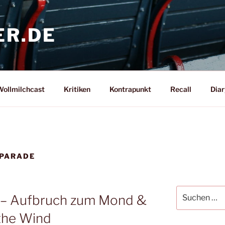
ER.DE
ollmilchcast
Kritiken
Kontrapunkt
Recall
Diar
 PARADE
Suche
 – Aufbruch zum Mond &
nach:
 the Wind