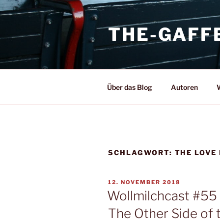
Zum
Inhalt
THE-GAFF
springen
Über das Blog
Autoren
W
SCHLAGWORT:
THE LOVE
VERÖFFENTLICHT
12. NOVEMBER 2018
AM
Wollmilchcast #55
The Other Side of