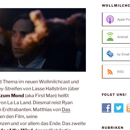
WOLLMILCH
Apple Po
Android
by Email
RSS
ind Thema im neuen Wollmilchcast und
ey-Streifen von Lasse Hallström (über
FOLGT UNS!
 zum Mond
(aka First Man) heißt
on La La Land. Diesmal reist Ryan
m Erdtrabanten. Matthias von
Das
en den Film, seine
nzen und vor allem das Ende. Das zweite
RUBRIKEN