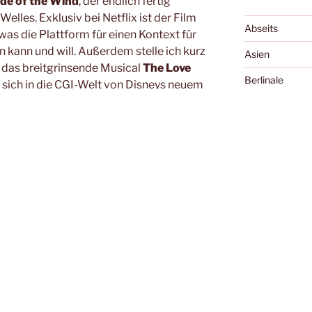
ide of the Wind
, der endlich fertig
Welles. Exklusiv bei Netflix ist der Film
Abseits
was die Plattform für einen Kontext für
n kann und will. Außerdem stelle ich kurz
Asien
, das breitgrinsende Musical
The Love
Berlinale
t sich in die CGI-Welt von Disneys neuem
 die vier Reiche
mit einer frei
Bologna
l Spaß!
Cannes
Cellu l'art
nd
(!Spoiler!)
Charles Boyer 
Venedig
the Wind
(!Spoiler!)
Diary of the Da
m
Tagebuch aus Venedig
Essay
 die vier Reiche
Exground
Festivals
Filme, die die 