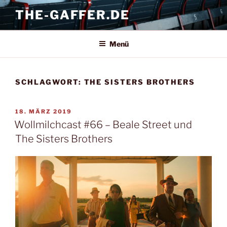
Zum
THE-GAFFER.DE
Inhalt
springen
Menü
SCHLAGWORT:
THE SISTERS BROTHERS
VERÖFFENTLICHT
18. MÄRZ 2019
AM
Wollmilchcast #66 – Beale Street und
The Sisters Brothers