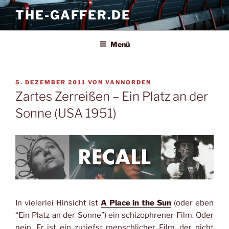
Zum
THE-GAFFER.DE
Inhalt
springen
Menü
VERÖFFENTLICHT
5. DEZEMBER 2011
VON
VANNORDEN
AM
Zartes Zerreißen – Ein Platz an der
Sonne (USA 1951)
In vielerlei Hinsicht ist
A Place in the Sun
(oder eben
“Ein Platz an der Sonne”) ein schizophrener Film. Oder
nein. Er ist ein zutiefst menschlicher Film, der nicht