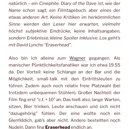
natürlich – ein Cinephile. Diary of the Dave ist, wie der
Name schon sagt, ein Filmtagebuch, aber eines der
etwas anderen Art. Keine Kritiken im herkömmlichen
Sinne werden den Leser hier erwarten, vielmehr
höchst subjektive Eindrücke, keine Inhaltsangaben,
sondern Erlebnisse, kleine Spoiler inklusive. Los geht’s
mit David Lynchs “Eraserhead”.
Also bin ich alleine zum
Wagner
gegangen. Als
manischer Pünktlichkeitsfanatiker war ich etwa 19.55
da. Der Vorteil: keine Schlange an der Bar und die
Möglichkeit, small-talk mit den Eintrittsleuten zu
führen. Zudem auch noch relativ freie Platzwahl (bei
trotzdem unbequemen Stühlen). Großer Nachteil: der
Film fing erst “c.t. + 10” an. Das hieß also, lange Warten,
sitzen, Bier trinken, Leute anschauen und sich nicht
“dazugehörig” fühlen. Der eine wollte noch ein
Glenfiddich, gab’s aber nicht. Andere bestellten noch
Nudeln. Dann fing
Eraserhead
endlich an.