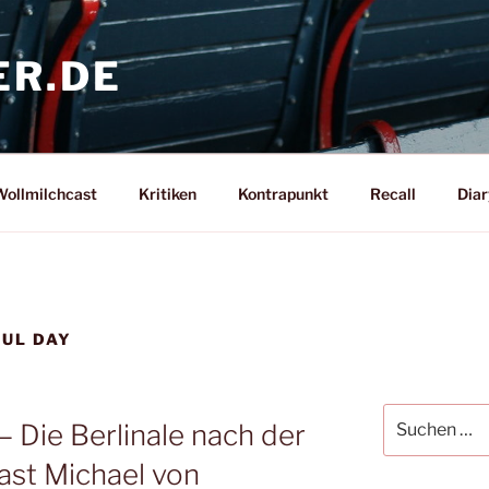
ER.DE
ollmilchcast
Kritiken
Kontrapunkt
Recall
Diar
FUL DAY
Suche
– Die Berlinale nach der
nach:
Gast Michael von