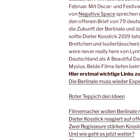
Februar. Mit Oscar- und Festiv
von
Negative Space
sprechen w
den offenen Brief von 79 deu
die Zukunft der Berlinale und 
sollte Dieter Kosslick 2019 tat
Brettchen und Isoliertässche
were never really here von Lyn
Deutschland als A Beautiful D
Mysius
. Beide Filme liefen bei
Hier erstmal wichtige Links z
Die Berlinale muss wieder Exp
Roter Teppich den Ideen
Filmemacher wollen Berlinale 
Dieter Kosslick reagiert auf of
Zwei Regisseure stärken Kossl
Und wie geht es jetzt weiter?