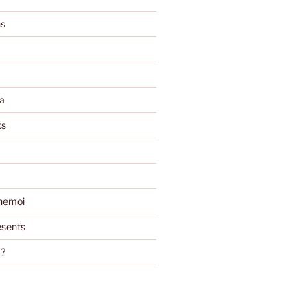
ns
a
ts
nemoi
sents
m?