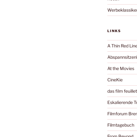
Werbeklassike
LINKS
A Thin Red Lin
Abspannsitzenb
At the Movies
CineKie
das film feuille
Eskalierende 
Filmforum Br
Filmtagebuch
From Beyond