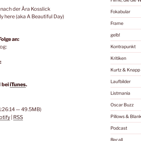
 nach der Ära Kosslick
Fokabular
y here (aka A Beautiful Day)
Frame
gelb!
olge an:
og:
Kontrapunkt
Kritiken
:
Kurtz & Knapp
Laufbilder
 bei
iTunes
.
Listmania
Oscar Buzz
 1:26:14 — 49.5MB)
Pillows & Blan
otify
|
RSS
Podcast
Recall