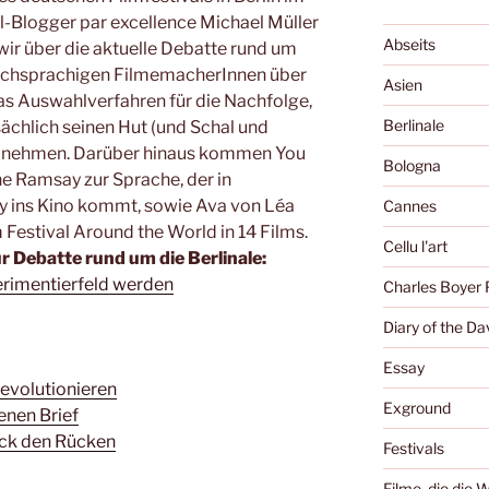
al-Blogger par excellence Michael Müller
Abseits
ir über die aktuelle Debatte rund um
tschsprachigen FilmemacherInnen über
Asien
das Auswahlverfahren für die Nachfolge,
Berlinale
sächlich seinen Hut (und Schal und
n) nehmen. Darüber hinaus kommen You
Bologna
ne Ramsay zur Sprache, der in
ay ins Kino kommt, sowie Ava von
Léa
Cannes
m Festival Around the World in 14 Films.
Cellu l'art
ur Debatte rund um die Berlinale:
erimentierfeld werden
Charles Boyer 
Diary of the Da
Essay
revolutionieren
Exground
fenen Brief
ick den Rücken
Festivals
Filme, die die 