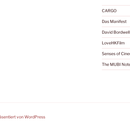
CARGO
Das Manifest
David Bordwell
LoveHKFilm
Senses of Cin
The MUBI Not
räsentiert von WordPress