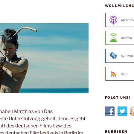
WOLLMILCH
Apple Po
Android
by Email
RSS
FOLGT UNS!
 haben Matthias von
Das
te Unterstützung geholt, denn es geht
nft des deutschen Films bzw. des
RUBRIKEN
s deutschen Filmfestivals in Berlin im