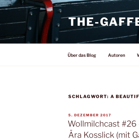
Zum
Inhalt
THE-GAFF
springen
Über das Blog
Autoren
W
SCHLAGWORT:
A BEAUTI
VERÖFFENTLICHT
5. DEZEMBER 2017
AM
Wollmilchcast #26 
Ära Kosslick (mit 