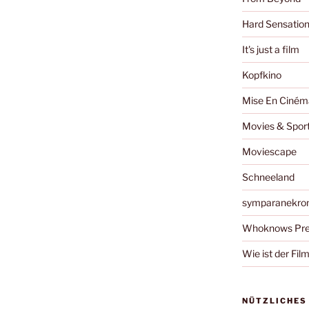
Hard Sensatio
It's just a film
Kopfkino
Mise En Ciném
Movies & Spor
Moviescape
Schneeland
symparanekro
Whoknows Pre
Wie ist der Fil
NÜTZLICHES