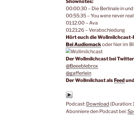
Shownotes:
00:00:30 – Die Berlinale in und
00:55:35 – You were never reall
01:12:00 – Ava
01:21:26 – Verabschiedung
Hört euch die Wollmilchcast-F
Bei Audiomack
oder hier im Bl
Der Wollmilchcast bei Twitter
@Beeeblebrox
@gafferlein
Der Wollmilchast als
Feed
und
Podcast:
Download
(Duration:
Abonniere den Podcast bei:
Sp