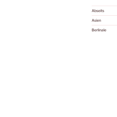
Abseits
Asien
Berlinale
Bologna
Cannes
Cellu l'art
Charles Boyer 
Diary of the Da
Essay
Exground
Festivals
Filme, die die 