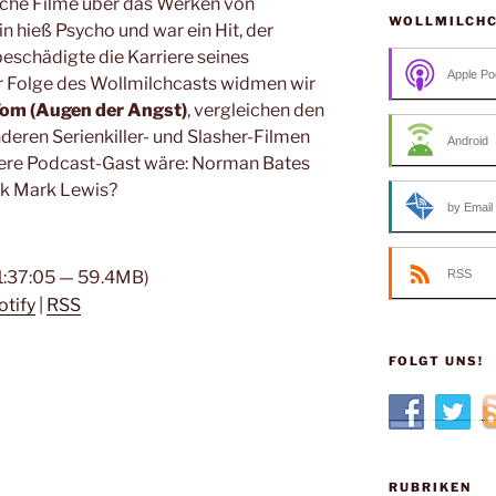
eiche Filme über das Werken von
WOLLMILCH
ein hieß Psycho und war ein Hit, der
eschädigte die Karriere seines
Apple Po
er Folge des Wollmilchcasts widmen wir
Tom (Augen der Angst)
, vergleichen den
deren Serienkiller- und Slasher-Filmen
Android
sere Podcast-Gast wäre: Norman Bates
ck Mark Lewis?
by Email
 1:37:05 — 59.4MB)
RSS
otify
|
RSS
FOLGT UNS!
RUBRIKEN