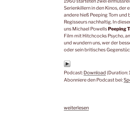
1960 starteten zwei einflussr
Serienkillern in den Kinos, der 
andere hieß Peeping Tom und b
Regisseurs nachhaltig. In dies
uns Michael Powells
Peeping 
Film mit Hitchcocks Psycho, an
und wundern uns, wer der bes
oder sein britisches Gegenstü
Podcast:
Download
(Duration:
Abonniere den Podcast bei:
Sp
„#142
weiterlesen
–
Peeping
Tom