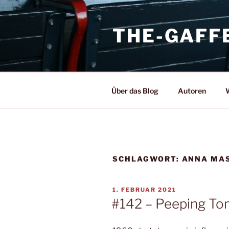
Zum
Inhalt
THE-GAFF
springen
Über das Blog
Autoren
W
SCHLAGWORT:
ANNA MA
VERÖFFENTLICHT
1. FEBRUAR 2021
AM
#142 – Peeping To