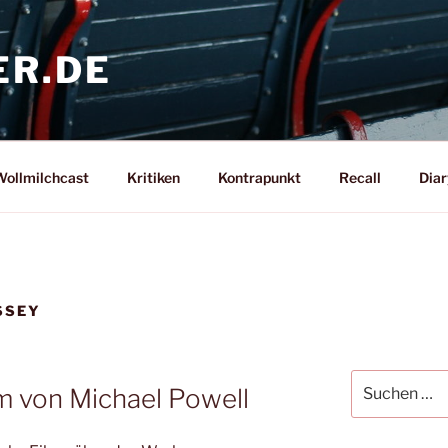
ER.DE
ollmilchcast
Kritiken
Kontrapunkt
Recall
Diar
SSEY
Suche
m von Michael Powell
nach: