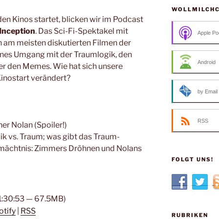
WOLLMILCH
den Kinos startet, blicken wir im Podcast
Inception
. Das Sci-Fi-Spektakel mit
Apple Po
n am meisten diskutierten Filmen der
eines Umgang mit der Traumlogik, den
Android
der den Memes. Wie hat sich unsere
inostart verändert?
by Email
RSS
er Nolan (Spoiler!)
ik vs. Traum; was gibt das Traum-
rmächtnis: Zimmers Dröhnen und Nolans
FOLGT UNS!
 1:30:53 — 67.5MB)
otify
|
RSS
RUBRIKEN