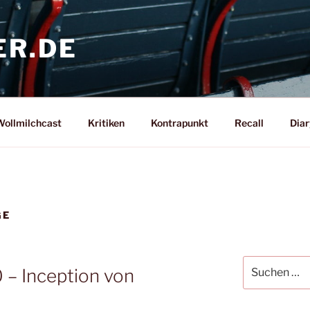
ER.DE
ollmilchcast
Kritiken
Kontrapunkt
Recall
Diar
GE
Suche
 – Inception von
nach: