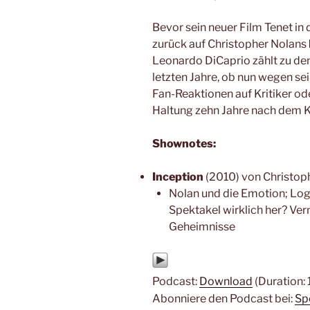
Bevor sein neuer Film Tenet in 
zurück auf Christopher Nolans
Leonardo DiCaprio zählt zu de
letzten Jahre, ob nun wegen s
Fan-Reaktionen auf Kritiker o
Haltung zehn Jahre nach dem K
Shownotes:
Inception
(2010) von Christoph
Nolan und die Emotion; Log
Spektakel wirklich her? Ve
Geheimnisse
Podcast:
Download
(Duration:
Abonniere den Podcast bei:
Sp