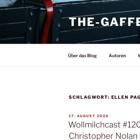
Zum
Inhalt
THE-GAFF
springen
Über das Blog
Autoren
W
SCHLAGWORT:
ELLEN PA
VERÖFFENTLICHT
17. AUGUST 2020
AM
Wollmilchcast #120
Christopher Nolan