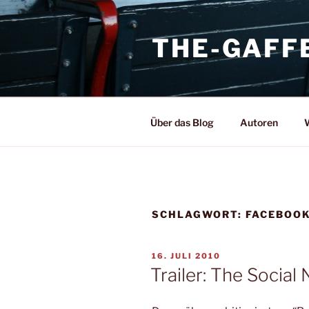
Zum
Inhalt
THE-GAFF
springen
Über das Blog
Autoren
W
SCHLAGWORT:
FACEBOOK
VERÖFFENTLICHT
16. JULI 2010
AM
Trailer: The Social