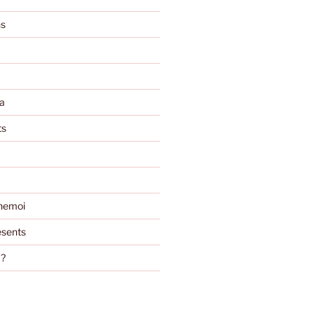
ns
a
ts
nemoi
sents
m?