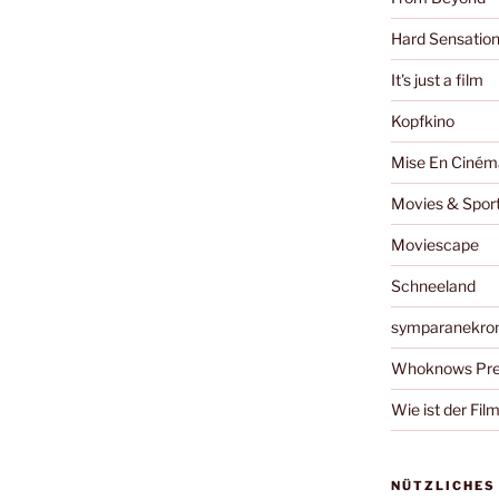
Hard Sensatio
It's just a film
Kopfkino
Mise En Ciném
Movies & Spor
Moviescape
Schneeland
symparanekro
Whoknows Pre
Wie ist der Fil
NÜTZLICHES