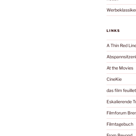
Werbeklassike
LINKS
A Thin Red Lin
Abspannsitzenb
At the Movies
CineKie
das film feuille
Eskalierende 
Filmforum Br
Filmtagebuch
From Beyond