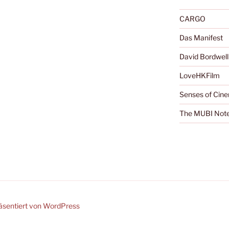
CARGO
Das Manifest
David Bordwell
LoveHKFilm
Senses of Cin
The MUBI Not
räsentiert von WordPress