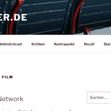
ER.DE
ollmilchcast
Kritiken
Kontrapunkt
Recall
Diar
 FILM
Suche
 Network
nach: