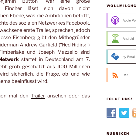
Benjamin Button” war eine große
WOLLMILCH
d Fincher lässt sich davon nicht
chen Ebene, was die Ambitionen betrifft,
Apple Po
ichte des sozialen Netzwerkes Facebook.
wachsene erste Trailer, sprechen jedoch
Jesse Eisenberg gibt den Mitbegründer
Android
iderman Andrew Garfield (“Red Riding”)
 Timberlake und Joseph Mazzello sind
by Email
Network
startet in Deutschland am 7.
teht grob geschätzt aus 400 Millionen
ird sicherlich, die Frage, ob und wie
RSS
hema beeinflusst wird.
chon mal den
Trailer
ansehen oder das
FOLGT UNS!
RUBRIKEN