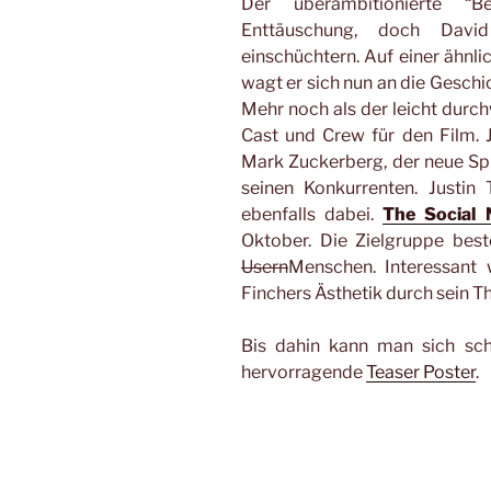
Der überambitionierte “
Enttäuschung, doch Davi
einschüchtern. Auf einer ähnli
wagt er sich nun an die Gesch
Mehr noch als der leicht durch
Cast und Crew für den Film. 
Mark Zuckerberg, der neue Sp
seinen Konkurrenten. Justin
ebenfalls dabei.
The Social 
Oktober. Die Zielgruppe bes
Usern
Menschen. Interessant w
Finchers Ästhetik durch sein T
Bis dahin kann man sich s
hervorragende
Teaser Poster
.