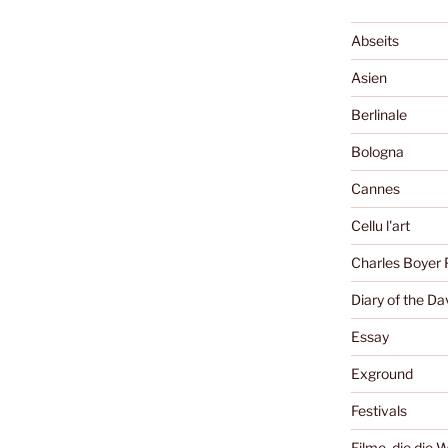
Abseits
Asien
Berlinale
Bologna
Cannes
Cellu l'art
Charles Boyer 
Diary of the Da
Essay
Exground
Festivals
Filme, die die 