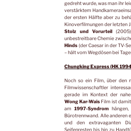
gedreht wurde, was man ihr lei
verstärktem Handkameraeinsatz
der ersten Hälfte aber zu be
Kinoverfilmungen der letzten 
Stolz und Vorurteil
(2005) 
unbestreitbare Chemie zwisch
Hinds
(der Caesar in der TV-S
– hält vom Wegdösen bei Tages
Chungking Express (HK 1994
Noch so ein Film, über den 
Filmwissenschaftler interessa
gerade im Kontext der nah
Wong Kar-Wais
Film ist damit
am
1997-Syndrom
hängen, 
Bürotrennwand. Alle anderen er
und den extravaganten Dia
Seifenresten bis hin zu Handtü