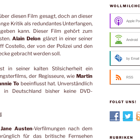
WOLLMILCH
über diesen Film gesagt, doch an dieser
Apple Po
lange Kritik als redundantes Unterfangen,
sgeben kann. Dieser Film gehört zum
asten.
Alain Delon
glänzt in einer seiner
Android
eff Costello, der von der Polizei und den
ecke gebracht werden soll.
by Email
t in seiner kalten Stilsicherheit ein
gsterfilms, der Regisseure, wie
Martin
RSS
hnnie To
beeinflusst hat. Unverständlich
lm in Deutschland bisher keine DVD-
FOLGT UNS!
:
n
Jane Austen
-Verfilmungen nach dem
prünglich für das britische Fernsehen
RUBRIKEN