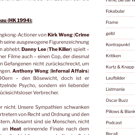
Fokabular
eau (HK 1994):
Frame
gelb!
Hongkong-Actioner von
Kirk Wong
(
Crime
urch seine ausgewogene Figurenzeichnung
Kontrapunkt
en abhebt.
Danny Lee
(
The Killer
) spielt –
Kritiken
ner Filme auch – einen Cop, der diesmal
n Gefangenen nicht zurückschreckt, um
Kurtz & Knapp
ngen.
Anthony Wong
(
Infernal Affairs
)
90ern – den Bösewicht, doch ist er
Laufbilder
zelnde Psycho, sondern ein liebender
Listmania
rücksichtsloser Verbrecher.
Oscar Buzz
er nicht. Unsere Sympathien schwanken
Pillows & Blan
ertretern von Recht und Ordnung und den
tern. Allesamt sind sie Menschen, nicht
Podcast
as an
Heat
erinnernde Finale nach dem
Recall