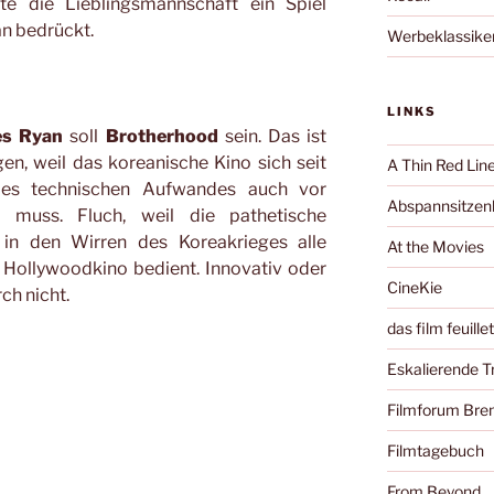
te die Lieblingsmannschaft ein Spiel
n bedrückt.
Werbeklassike
LINKS
es Ryan
soll
Brotherhood
sein. Das ist
en, weil das koreanische Kino sich seit
A Thin Red Lin
h des technischen Aufwandes auch vor
Abspannsitzenb
 muss. Fluch, weil die pathetische
 in den Wirren des Koreakrieges alle
At the Movies
Hollywoodkino bedient. Innovativ oder
CineKie
ch nicht.
das film feuille
Eskalierende 
Filmforum Br
Filmtagebuch
From Beyond