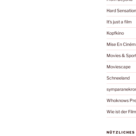
Hard Sensatio
It's just a film
Kopfkino
Mise En Ciném
Movies & Spor
Moviescape
Schneeland
symparanekro
Whoknows Pre
Wie ist der Fil
NÜTZLICHES