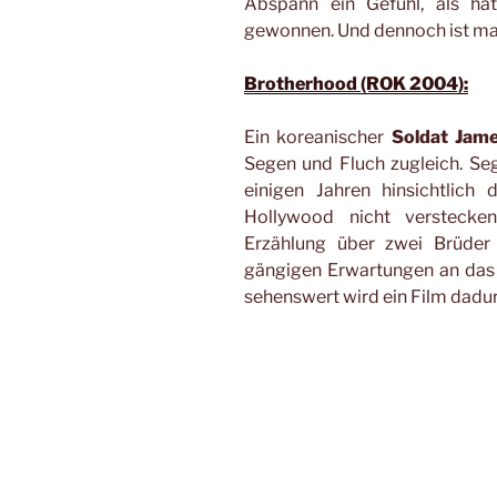
Abspann ein Gefühl, als hät
gewonnen. Und dennoch ist ma
Brotherhood (ROK 2004):
Ein koreanischer
Soldat Jam
Segen und Fluch zugleich. Seg
einigen Jahren hinsichtlic
Hollywood nicht verstecken
Erzählung über zwei Brüder
gängigen Erwartungen an das 
sehenswert wird ein Film dadur