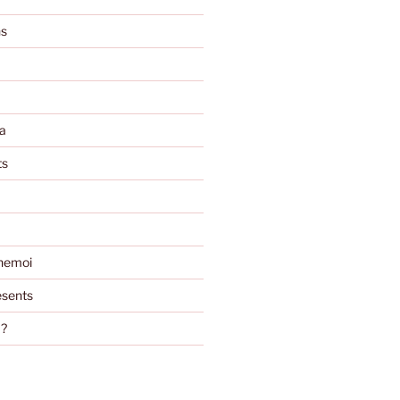
ns
a
ts
nemoi
sents
m?