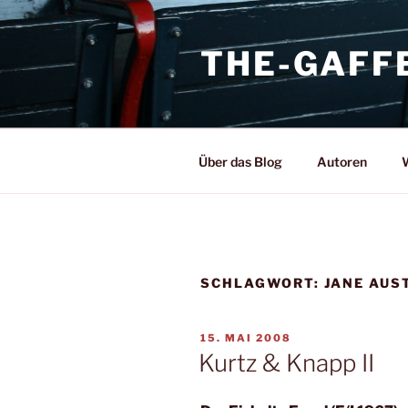
Zum
Inhalt
THE-GAFF
springen
Über das Blog
Autoren
W
SCHLAGWORT:
JANE AUS
VERÖFFENTLICHT
15. MAI 2008
AM
Kurtz & Knapp II