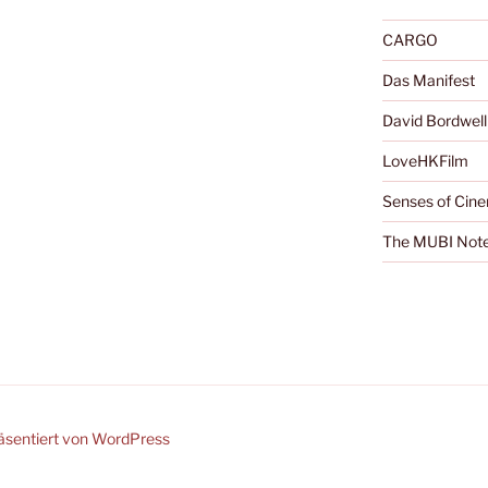
CARGO
Das Manifest
David Bordwell
LoveHKFilm
Senses of Cin
The MUBI Not
räsentiert von WordPress