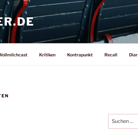
ER.DE
ollmilchcast
Kritiken
Kontrapunkt
Recall
Diar
TEN
Suche
nach: