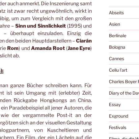
der auch anmerkt. Die Inszenierung samt
 ist zwar recht ungewöhnlich, wirkt in
Abseits
häbig, um zum Vergleich mit den großen
Asien
Jahre –
Sinn und Sinnlichkeit
(1995) und
– überhaupt einzuladen. Einzig die
Berlinale
en den beiden Hauptdarstellern –
Ciarán
Bologna
erie
Rom
) und
Amanda Root
(
Jane Eyre
)
licht ab.
Cannes
Cellu l'art
):
Charles Boyer 
man ganze Bücher schreiben kann. Für
nt ist sein Umgang mit (erlebter) Zeit,
Diary of the Da
enden Rückgabe Hongkongs an China.
Essay
 ein Paradebeispiel all jener Autoren, die
wie der vergammelte Post-it an der
Exground
götzen sich an der visuellen Gestaltung
Festivals
logpartnern, von Kuscheltieren und
chern. Ein Film, der ein Lächeln auf die
Filme, die die 