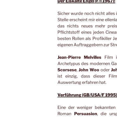
Der Eiskalte Engel (F/I 1967):
Sicher wurde noch nicht alles 
Stelle erscheint mir eine ellen
das nichts neues mehr prei
Pflichtstoff eines jeden Cine
besten Rollen als Profikiller J
eigenen Auftraggebern zur Str
Jean-Pierre Melvilles
Film is
Archetypus des modernen Gan
Scorsese
,
John Woo
oder
Jo
ist einzig, dass dieser Fi
Auswertung erfahren hat.
Verführung (GB/USA/F 1995)
Eine der weniger bekannte
Roman
Persuasion
, die urs