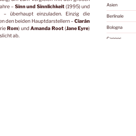
Asien
Jahre –
Sinn und Sinnlichkeit
(1995) und
– überhaupt einzuladen. Einzig die
Berlinale
en den beiden Hauptdarstellern –
Ciarán
Bologna
erie
Rom
) und
Amanda Root
(
Jane Eyre
)
licht ab.
Cannes
Cellu l'art
):
Charles Boyer 
man ganze Bücher schreiben kann. Für
nt ist sein Umgang mit (erlebter) Zeit,
Diary of the Da
enden Rückgabe Hongkongs an China.
Essay
 ein Paradebeispiel all jener Autoren, die
wie der vergammelte Post-it an der
Exground
götzen sich an der visuellen Gestaltung
Festivals
logpartnern, von Kuscheltieren und
chern. Ein Film, der ein Lächeln auf die
Filme, die die 
Fokabular