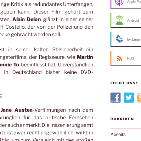
Apple Po
lange Kritik als redundantes Unterfangen,
sgeben kann. Dieser Film gehört zum
asten.
Alain Delon
glänzt in einer seiner
Android
eff Costello, der von der Polizei und den
ecke gebracht werden soll.
by Email
t in seiner kalten Stilsicherheit ein
gsterfilms, der Regisseure, wie
Martin
RSS
hnnie To
beeinflusst hat. Unverständlich
lm in Deutschland bisher keine DVD-
FOLGT UNS!
:
n
Jane Austen
-Verfilmungen nach dem
prünglich für das britische Fernsehen
RUBRIKEN
der auch anmerkt. Die Inszenierung samt
 ist zwar recht ungewöhnlich, wirkt in
Abseits
häbig, um zum Vergleich mit den großen