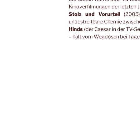
Kinoverfilmungen der letzten 
Stolz und Vorurteil
(2005) 
unbestreitbare Chemie zwisch
Hinds
(der Caesar in der TV-S
– hält vom Wegdösen bei Tages
Chungking Express (HK 1994
Noch so ein Film, über den 
Filmwissenschaftler interessa
gerade im Kontext der nah
Wong Kar-Wais
Film ist damit
am
1997-Syndrom
hängen, 
Bürotrennwand. Alle anderen er
und den extravaganten Dia
Seifenresten bis hin zu Handtü
traurigsten Lippen zaubert.