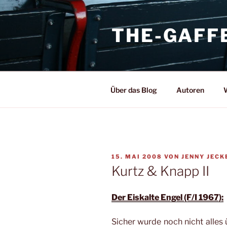
Zum
Inhalt
THE-GAFF
springen
Über das Blog
Autoren
W
VERÖFFENTLICHT
15. MAI 2008
VON
JENNY JECK
AM
Kurtz & Knapp II
Der Eiskalte Engel (F/I 1967):
Sicher wurde noch nicht alles 