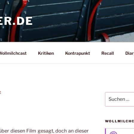
ER.DE
ollmilchcast
Kritiken
Kontrapunkt
Recall
Diar
E
Suche
nach:
WOLLMILCH
über diesen Film gesagt, doch an dieser