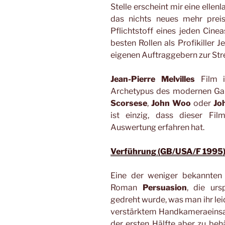
Stelle erscheint mir eine ellen
das nichts neues mehr prei
Pflichtstoff eines jeden Cine
besten Rollen als Profikiller J
eigenen Auftraggebern zur Str
Jean-Pierre Melvilles
Film is
Archetypus des modernen Gan
Scorsese
,
John Woo
oder
Jo
ist einzig, dass dieser Fi
Auswertung erfahren hat.
Verführung (GB/USA/F 1995)
Eine der weniger bekannte
Roman
Persuasion
, die urs
gedreht wurde, was man ihr lei
verstärktem Handkameraeinsatz
der ersten Hälfte aber zu be