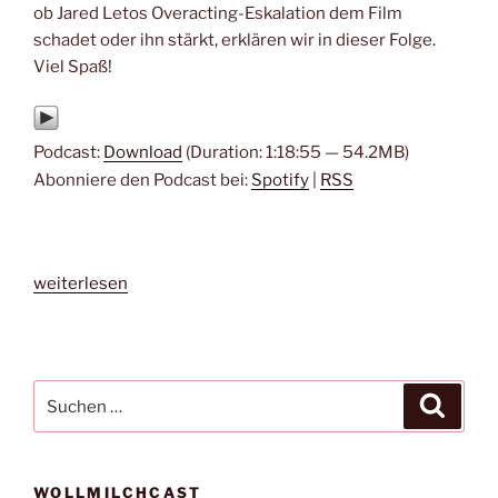
ob Jared Letos Overacting-Eskalation dem Film
schadet oder ihn stärkt, erklären wir in dieser Folge.
Viel Spaß!
Podcast:
Download
(Duration: 1:18:55 — 54.2MB)
Abonniere den Podcast bei:
Spotify
|
RSS
„#181
weiterlesen
–
House
of
Gucci
Suche
Suche
von
nach:
Ridley
Scott“
WOLLMILCHCAST