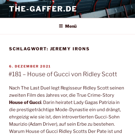
Zum
THE-GAFFER.DE
Inhalt
springen
Menü
SCHLAGWORT:
JEREMY IRONS
VERÖFFENTLICHT
6. DEZEMBER 2021
AM
#181 – House of Gucci von Ridley Scott
Nach The Last Duel legt Regisseur Ridley Scott seinen
zweiten Film des Jahres vor, die True Crime-Story
House of Gucci
. Darin heiratet Lady Gagas Patrizia in
die prestigeträchtige Mode-Dynastie ein und drängt,
ehrgeizig wie sie ist, den introvertierten Gucci-Sohn
Maurizio (Adam Driver), auf sein Erbe zu bestehen.
Warum House of Gucci Ridley Scotts Der Pate ist und