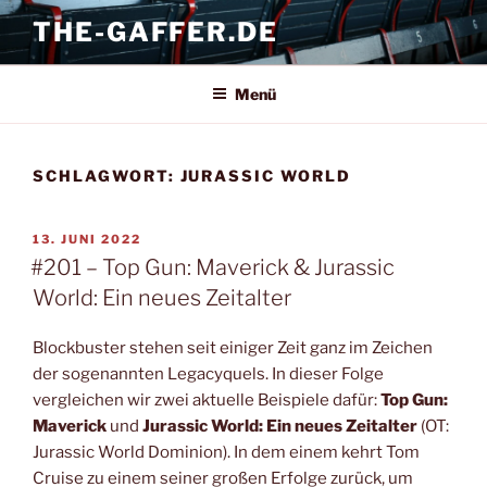
Zum
THE-GAFFER.DE
Inhalt
springen
Menü
SCHLAGWORT:
JURASSIC WORLD
VERÖFFENTLICHT
13. JUNI 2022
AM
#201 – Top Gun: Maverick & Jurassic
World: Ein neues Zeitalter
Blockbuster stehen seit einiger Zeit ganz im Zeichen
der sogenannten Legacyquels. In dieser Folge
vergleichen wir zwei aktuelle Beispiele dafür:
Top Gun:
Maverick
und
Jurassic World: Ein neues Zeitalter
(OT:
Jurassic World Dominion). In dem einem kehrt Tom
Cruise zu einem seiner großen Erfolge zurück, um