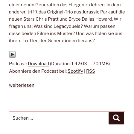
einer neuen Generation das Fliegen zu lehren. In dem
anderen trifft das Original-Trio aus Jurassic Park auf die
neuen Stars Chris Pratt und Bryce Dallas Howard. Wir
fragen uns: Was sind Legacyquels? Warum passen
diese beiden Filme ins Muster? Und was holen sie aus
ihrem Treffen der Generationen heraus?
Podcast:
Download
(Duration: 1:42:03 — 70.1MB)
Abonniere den Podcast bei:
Spotify
|
RSS
„#201
weiterlesen
–
Top
Gun:
Maverick
Suche
Suche
&
nach:
Jurassic