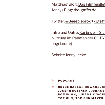
Matthias’ Blog:
Das Filmfeuille
Jennys Blog:
the-gaffer.de
Twitter:
@Beeeblebrox
+
@gaff
Intro und Outro:
Kai Engel – Sl
Nutzung im Rahmen der
CC BY
engel.com/
)
Schnitt: Jenny Jecke
KATEGORIEN
PODCAST
SCHLAGWÖRTER
BRYCE DALLAS HOWARD
,
C
JOSEPH KOSINSKI
,
JURASS
DOMINION
,
JURASSIC WORL
TOP GUN
,
TOP GUN MAVER