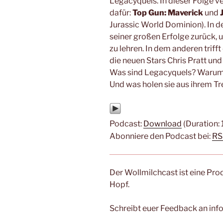
Legacyquels. In dieser Folge ve
dafür:
Top Gun: Maverick
und
Jurassic World Dominion). In 
seiner großen Erfolge zurück, 
zu lehren. In dem anderen trifft
die neuen Stars Chris Pratt un
Was sind Legacyquels? Warum 
Und was holen sie aus ihrem Tr
Podcast:
Download
(Duration:
Abonniere den Podcast bei:
RS
Der Wollmilchcast ist eine Pro
Hopf.
Schreibt euer Feedback an info