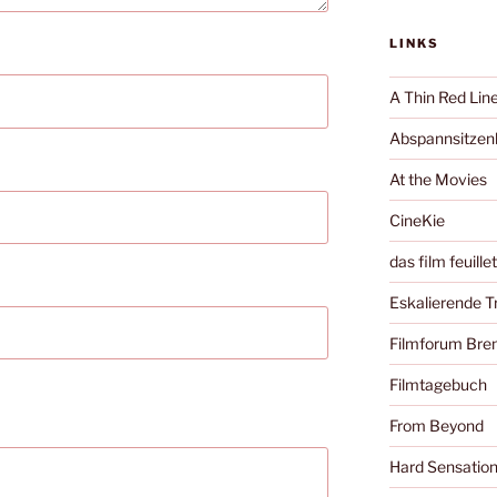
LINKS
A Thin Red Lin
Abspannsitzenb
At the Movies
CineKie
das film feuille
Eskalierende 
Filmforum Br
Filmtagebuch
From Beyond
Hard Sensatio