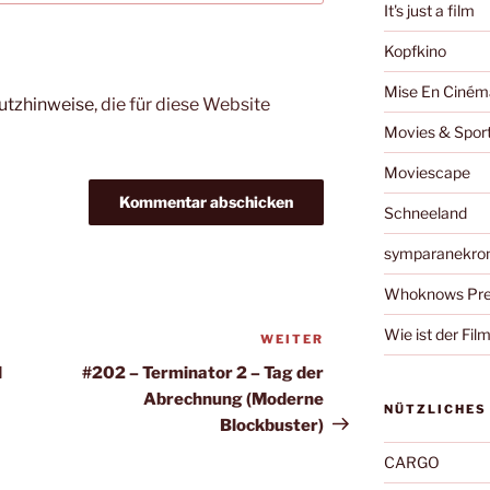
It's just a film
Kopfkino
Mise En Ciném
utzhinweise
, die für diese Website
Movies & Spor
Moviescape
Schneeland
symparanekro
Whoknows Pre
Wie ist der Fil
WEITER
Nächster
Beitrag
l
#202 – Terminator 2 – Tag der
Abrechnung (Moderne
NÜTZLICHES
Blockbuster)
CARGO