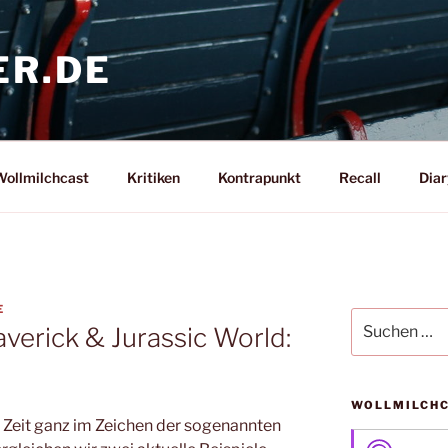
ER.DE
ollmilchcast
Kritiken
Kontrapunkt
Recall
Diar
E
Suche
verick & Jurassic World:
nach:
WOLLMILCH
r Zeit ganz im Zeichen der sogenannten