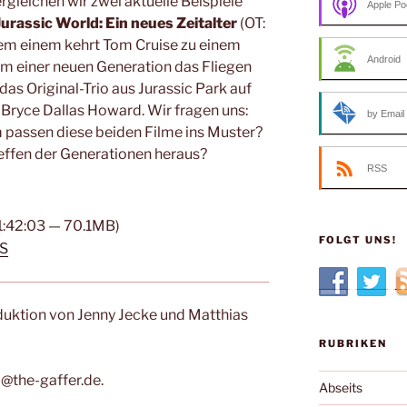
rgleichen wir zwei aktuelle Beispiele
Apple Po
Jurassic World: Ein neues Zeitalter
(OT:
dem einem kehrt Tom Cruise zu einem
Android
um einer neuen Generation das Fliegen
 das Original-Trio aus Jurassic Park auf
d Bryce Dallas Howard. Wir fragen uns:
by Email
passen diese beiden Filme ins Muster?
effen der Generationen heraus?
RSS
 1:42:03 — 70.1MB)
FOLGT UNS!
S
duktion von Jenny Jecke und Matthias
RUBRIKEN
@the-gaffer.de.
Abseits