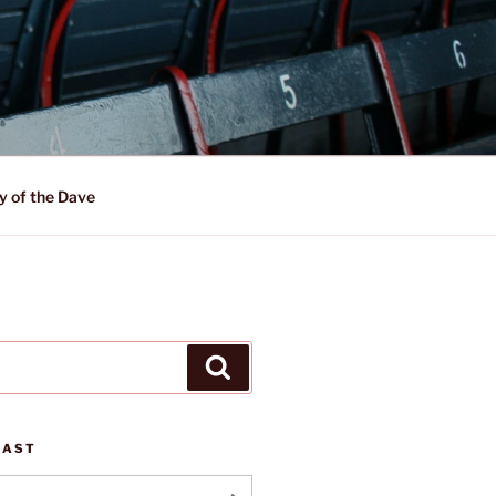
y of the Dave
Suchen
CAST