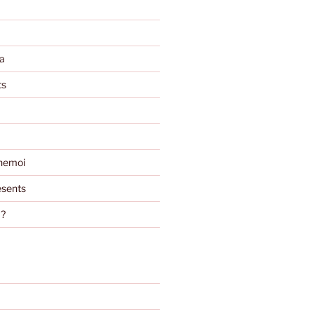
a
ts
nemoi
sents
m?