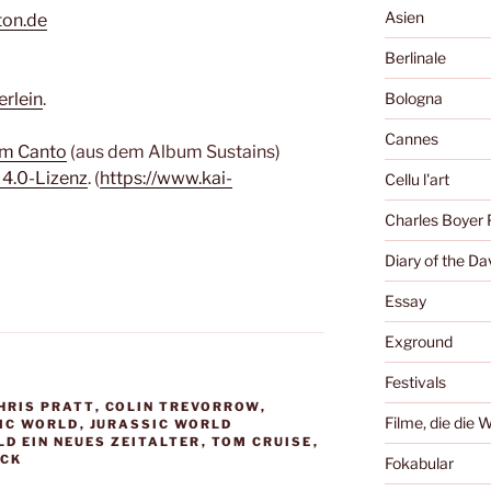
Asien
ton.de
Berlinale
erlein
.
Bologna
Cannes
um Canto
(aus dem Album Sustains)
 4.0-Lizenz
. (
https://www.kai-
Cellu l'art
Charles Boyer 
Diary of the Da
Essay
Exground
Festivals
HRIS PRATT
,
COLIN TREVORROW
,
Filme, die die 
IC WORLD
,
JURASSIC WORLD
D EIN NEUES ZEITALTER
,
TOM CRUISE
,
ICK
Fokabular