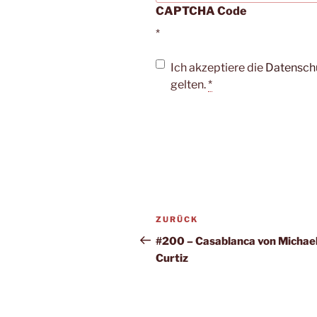
CAPTCHA Code
*
Ich akzeptiere die
Datensch
gelten.
*
Beitragsnavigation
Vorheriger
ZURÜCK
Beitrag
#200 – Casablanca von Michae
Curtiz