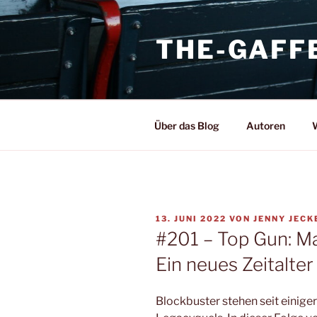
Zum
Inhalt
THE-GAFF
springen
Über das Blog
Autoren
W
VERÖFFENTLICHT
13. JUNI 2022
VON
JENNY JECK
AM
#201 – Top Gun: Ma
Ein neues Zeitalter
Blockbuster stehen seit einige