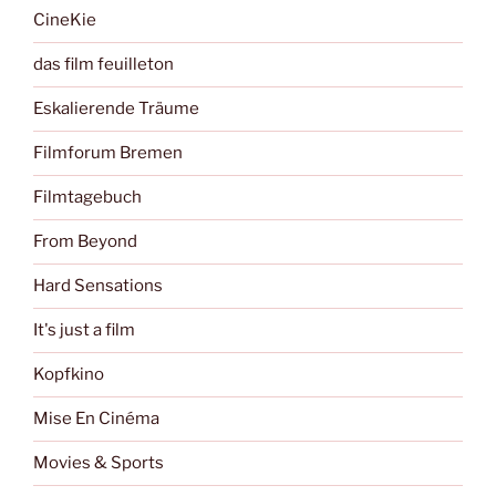
CineKie
das film feuilleton
Eskalierende Träume
Filmforum Bremen
Filmtagebuch
From Beyond
Hard Sensations
It's just a film
Kopfkino
Mise En Cinéma
Movies & Sports