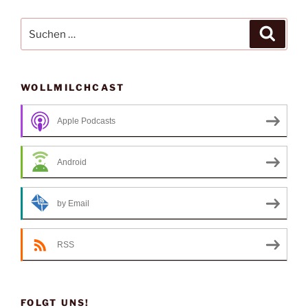
Suche
Suche
nach:
WOLLMILCHCAST
Apple Podcasts
Android
by Email
RSS
FOLGT UNS!