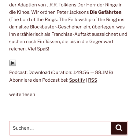
der Adaption von J.R.R. Tolkiens Der Herr der Ringe in
die Kinos. Wir ordnen Peter Jacksons
Die Gefährten
(The Lord of the Rings: The Fellowship of the Ring) ins
damalige Blockbuster-Geschehen ein, überlegen, was
ihn erzählerisch als Franchise-Auftakt auszeichnet und
suchen nach Einflüssen, die bis in die Gegenwart
reichen. Viel Spaß!
Podcast:
Download
(Duration: 1:49:56 — 88.1MB)
Abonniere den Podcast bei:
Spotify
|
RSS
„#218
weiterlesen
–
Der
Herr
der
Suche
Suche
Ringe:
nach: