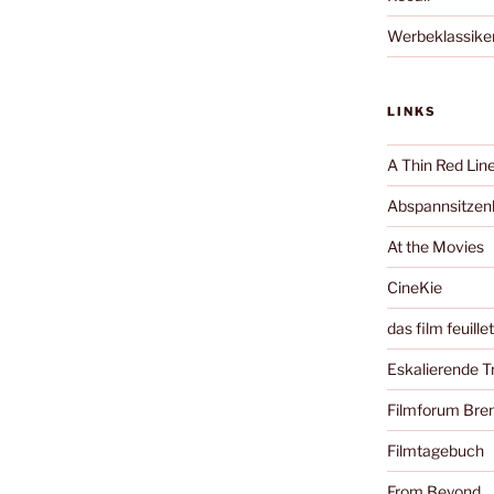
Werbeklassike
LINKS
A Thin Red Lin
Abspannsitzenb
At the Movies
CineKie
das film feuille
Eskalierende 
Filmforum Br
Filmtagebuch
From Beyond