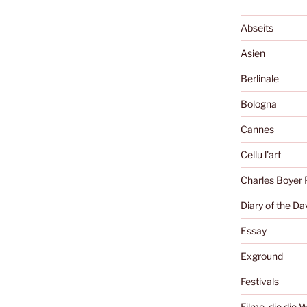
Abseits
Asien
Berlinale
Bologna
Cannes
Cellu l'art
Charles Boyer 
Diary of the Da
Essay
Exground
Festivals
Filme, die die 