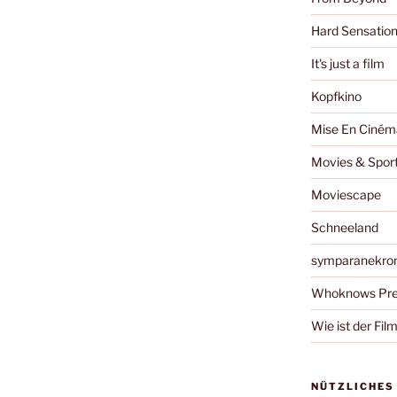
Hard Sensatio
It's just a film
Kopfkino
Mise En Ciném
Movies & Spor
Moviescape
Schneeland
symparanekro
Whoknows Pre
Wie ist der Fil
NÜTZLICHES