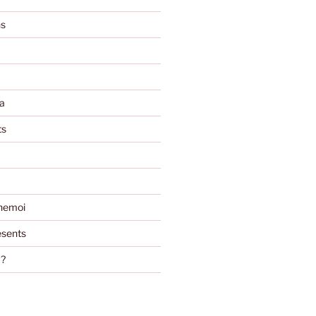
ns
a
ts
nemoi
sents
m?