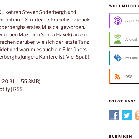
WOLLMILCH
XL kehren Steven Soderbergh und
 Teil ihres Striptease-Franchise zurück.
Apple Po
Soderberghs erstes Musical geworden,
er neuen Mäzenin (Salma Hayek) an ein
Android
rechen darüber, wie sich der letzte Tanz
det und warum es auch ein Film übers
berghs jüngere Karriere ist. Viel Spaß!
by Email
RSS
 1:20:31 — 55.3MB)
otify
|
RSS
FOLGT UNS!
RUBRIKEN