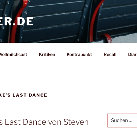
ER.DE
ollmilchcast
Kritiken
Kontrapunkt
Recall
Diar
KE’S LAST DANCE
Suche
s Last Dance von Steven
nach: