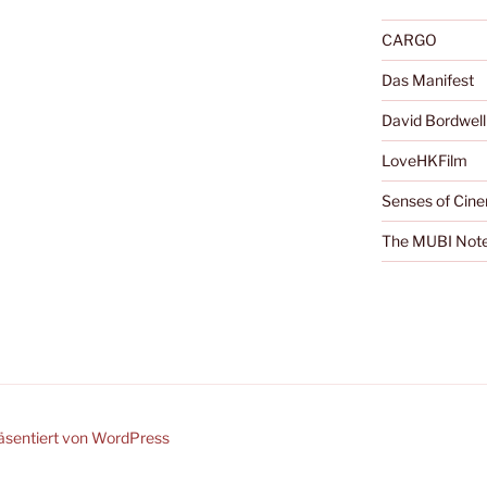
CARGO
Das Manifest
David Bordwell
LoveHKFilm
Senses of Cin
The MUBI Not
räsentiert von WordPress