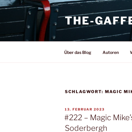
Zum
Inhalt
THE-GAFF
springen
Über das Blog
Autoren
W
SCHLAGWORT:
MAGIC MI
VERÖFFENTLICHT
13. FEBRUAR 2023
AM
#222 – Magic Mike’
Soderbergh