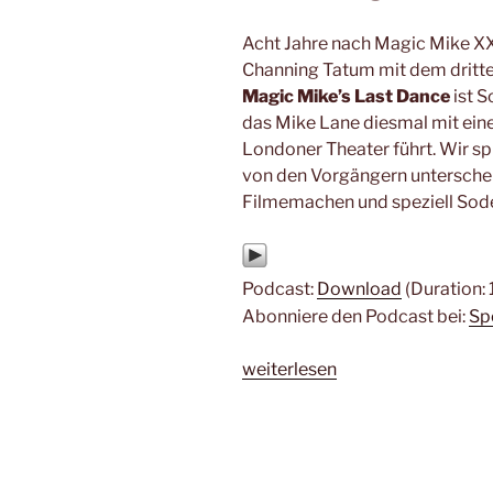
Acht Jahre nach Magic Mike X
Channing Tatum mit dem dritten
Magic Mike’s Last Dance
ist 
das Mike Lane diesmal mit ein
Londoner Theater führt. Wir sp
von den Vorgängern unterschei
Filmemachen und speziell Soder
Podcast:
Download
(Duration:
Abonniere den Podcast bei:
Sp
„#222
weiterlesen
–
Magic
Mike’s
Last