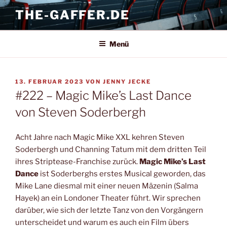
Zum
THE-GAFFER.DE
Inhalt
springen
Menü
VERÖFFENTLICHT
13. FEBRUAR 2023
VON
JENNY JECKE
AM
#222 – Magic Mike’s Last Dance
von Steven Soderbergh
Acht Jahre nach Magic Mike XXL kehren Steven
Soderbergh und Channing Tatum mit dem dritten Teil
ihres Striptease-Franchise zurück.
Magic Mike’s Last
Dance
ist Soderberghs erstes Musical geworden, das
Mike Lane diesmal mit einer neuen Mäzenin (Salma
Hayek) an ein Londoner Theater führt. Wir sprechen
darüber, wie sich der letzte Tanz von den Vorgängern
unterscheidet und warum es auch ein Film übers