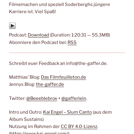
Filmemachen und speziell Soderberghs jüngere
Karriere ist. Viel Spaß!
Podcast:
Download
(Duration: 1:20:31 — 55.3MB)
Abonniere den Podcast bei:
RSS
Schreibt euer Feedback an info@the-gaffer.de.
Matthias’ Blog:
Das Filmfeuilleton.de
Jennys Blog:
the-gaffer.de
Twitter:
@Beeeblebrox
+
@gafferlein
.
Intro und Outro:
Kai Engel – Slum Canto
(aus dem
Album Sustains)
Nutzung im Rahmen der
CC BY 4.0-Lizenz
.
(
https://www.kai-engel.com/
)