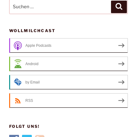
Suche
Suche
nach:
WOLLMILCHCAST
Apple Podcasts
Android
by Email
RSS
FOLGT UNS!