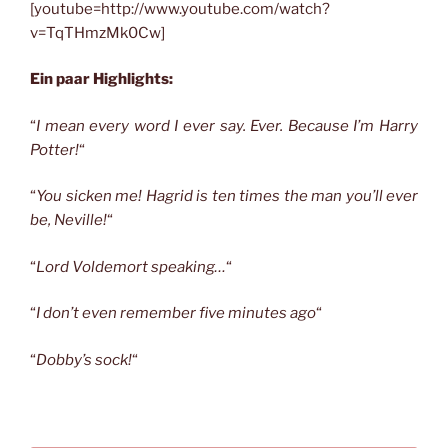
[youtube=http://www.youtube.com/watch?
v=TqTHmzMk0Cw]
Ein paar Highlights:
“
I mean every word I ever say. Ever. Because I’m Harry
Potter!
“
“
You sicken me! Hagrid is ten times the man you’ll ever
be, Neville!
“
“
Lord Voldemort speaking…
“
“
I don’t even remember five minutes ago
“
“
Dobby’s sock!
“