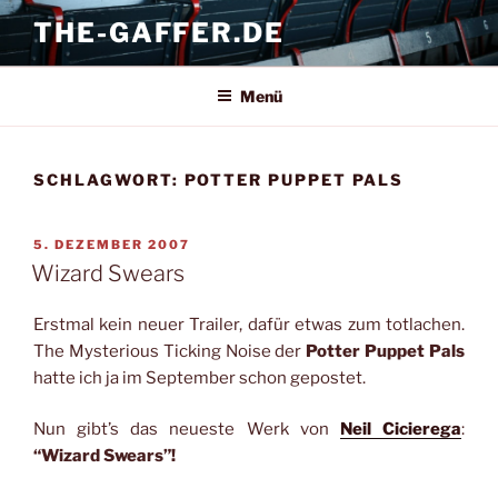
Zum
THE-GAFFER.DE
Inhalt
springen
Menü
SCHLAGWORT:
POTTER PUPPET PALS
VERÖFFENTLICHT
5. DEZEMBER 2007
AM
Wizard Swears
Erstmal kein neuer Trailer, dafür etwas zum totlachen.
The Mysterious Ticking Noise der
Potter Puppet Pals
hatte ich ja im September schon gepostet.
Nun gibt’s das neueste Werk von
Neil Cicierega
:
“Wizard Swears”!