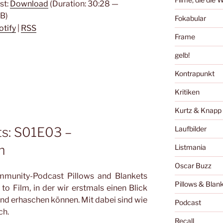
st:
Download
(Duration: 30:28 —
B)
Fokabular
otify
|
RSS
Frame
gelb!
Kontrapunkt
Kritiken
Kurtz & Knapp
ts: S01E03 –
Laufbilder
m
Listmania
Oscar Buzz
mmunity-Podcast Pillows and Blankets
Pillows & Blan
to Film, in der wir erstmals einen Blick
nd erhaschen können. Mit dabei sind wie
Podcast
ch.
Recall