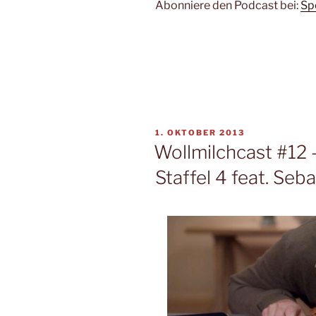
Abonniere den Podcast bei:
Sp
VERÖFFENTLICHT
1. OKTOBER 2013
AM
Wollmilchcast #12
Staffel 4 feat. Seb