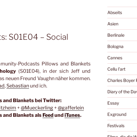
Abseits
Asien
ts: S01E04 – Social
Berlinale
Bologna
Cannes
mmunity-Podcasts Pillows and Blankets
Cellu l'art
hology
(S01E04), in der sich Jeff und
ttas neuen Freund Vaughn näher kommen.
Charles Boyer 
ad
,
Sebastian
und ich.
Diary of the Da
s and Blankets bei Twitter:
Essay
tzheim
+
@Mueckerling
+
@gafferlein
Exground
s and Blankets als
Feed
und
iTunes
.
Festivals
Filme, die die 