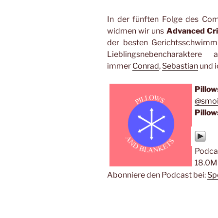
In der fünften Folge des Co
widmen wir uns
Advanced Cri
der besten Gerichtsschwimmha
Lieblingsnebencharakter
immer
Conrad
,
Sebastian
und i
Pillow
@smoi
Pillow
Podca
18.0M
Abonniere den Podcast bei:
Sp