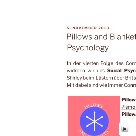
VERÖFFENTLICHT
5. NOVEMBER 2013
AM
Pillows and Blanke
Psychology
In der vierten Folge des Co
widmen wir uns
Social Psyc
Shirley beim Lästern über Bri
Mit dabei sind wie immer
Conr
Pillow
@smoi
Pillow