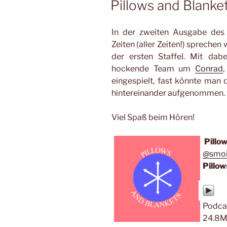
Pillows and Blanke
In der zweiten Ausgabe des
Zeiten (aller Zeiten!) sprechen 
der ersten Staffel. Mit dab
hockende Team um
Conrad
eingespielt, fast könnte man 
hintereinander aufgenommen. 
Viel Spaß beim Hören!
Pillo
@smoi
Pillow
Podca
24.8M