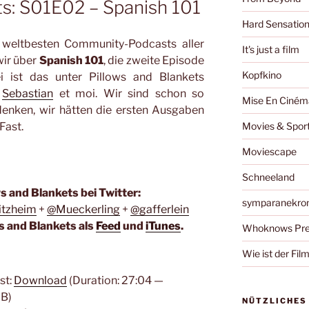
ts: S01E02 – Spanish 101
Hard Sensatio
 weltbesten Community-Podcasts aller
It's just a film
wir über
Spanish 101
, die zweite Episode
Kopfkino
ei ist das unter Pillows and Blankets
,
Sebastian
et moi. Wir sind schon so
Mise En Ciném
denken, wir hätten die ersten Ausgaben
Fast.
Movies & Spor
Moviescape
Schneeland
ws and Blankets bei Twitter:
symparanekro
tzheim
+
@Mueckerling
+
@gafferlein
s and Blankets als
Feed
und
iTunes
.
Whoknows Pre
Wie ist der Fil
st:
Download
(Duration: 27:04 —
B)
NÜTZLICHES