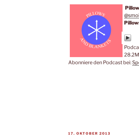
Pillo
@smoi
Pillow
Podca
28.2M
Abonniere den Podcast bei:
Sp
VERÖFFENTLICHT
17. OKTOBER 2013
AM