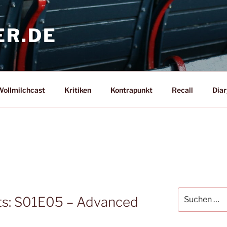
ER.DE
ollmilchcast
Kritiken
Kontrapunkt
Recall
Diar
Suche
ets: S01E05 – Advanced
nach: