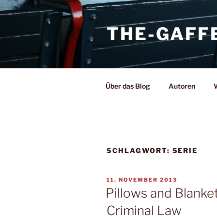
Zum
Inhalt
THE-GAFF
springen
Über das Blog
Autoren
W
SCHLAGWORT:
SERIE
VERÖFFENTLICHT
11. NOVEMBER 2013
AM
Pillows and Blank
Criminal Law