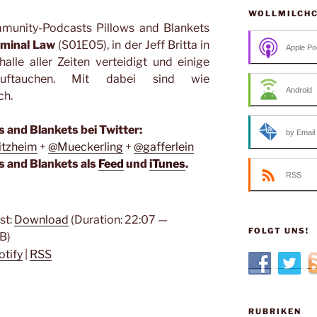
WOLLMILCH
mmunity-Podcasts Pillows and Blankets
minal Law
(S01E05), in der Jeff Britta in
Apple Po
lle aller Zeiten verteidigt und einige
e auftauchen. Mit dabei sind wie
Android
ch.
s and Blankets bei Twitter:
by Email
tzheim
+
@Mueckerling
+
@gafferlein
s and Blankets als
Feed
und
iTunes
.
RSS
st:
Download
(Duration: 22:07 —
FOLGT UNS!
B)
otify
|
RSS
RUBRIKEN