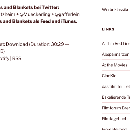
ws and Blankets bei Twitter:
Werbeklassike
tzheim
+
@Mueckerling
+
@gafferlein
s and Blankets als
Feed
und
iTunes
.
LINKS
A Thin Red Lin
st:
Download
(Duration: 30:29 —
B)
Abspannsitzenb
otify
|
RSS
At the Movies
CineKie
das film feuille
Eskalierende 
Filmforum Br
Filmtagebuch
From Beyond