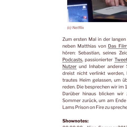
(c) Netflix
Zum ersten Mal in der langen
neben Matthias von
Das Film
hören: Sebastian, seines Ze
Podcasts
, passionierter
Tweet
Nutzer
und Inhaber anderer S
dreist nicht verlinkt werden
trautes Heim gelassen, um ü
reden. Die besprechen wir im 12
Darüber hinaus blicken wir
Sommer zurück, um am Ende 
Lams Prison on Fire zu sprec
Shownotes: