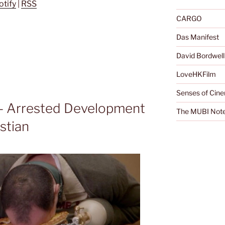
otify
|
RSS
CARGO
Das Manifest
David Bordwell
LoveHKFilm
Senses of Cin
 – Arrested Development
The MUBI Not
astian