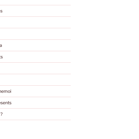
ns
a
ts
nemoi
sents
m?