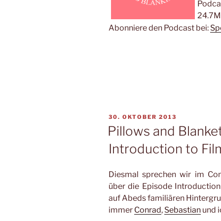
Podca
24.7M
Abonniere den Podcast bei:
Sp
VERÖFFENTLICHT
30. OKTOBER 2013
AM
Pillows and Blanke
Introduction to Fil
Diesmal sprechen wir im Co
über die Episode Introduction 
auf Abeds familiären Hintergru
immer
Conrad
,
Sebastian
und i