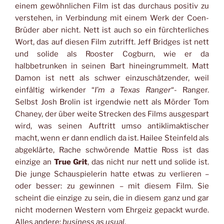
einem gewöhnlichen Film ist das durchaus positiv zu
verstehen, in Verbindung mit einem Werk der Coen-
Brüder aber nicht. Nett ist auch so ein fürchterliches
Wort, das auf diesen Film zutrifft. Jeff Bridges ist nett
und solide als Rooster Cogburn, wie er da
halbbetrunken in seinen Bart hineingrummelt. Matt
Damon ist nett als schwer einzuschätzender, weil
einfältig wirkender “
I’m a Texas Ranger
“- Ranger.
Selbst Josh Brolin ist irgendwie nett als Mörder Tom
Chaney, der über weite Strecken des Films ausgespart
wird, was seinen Auftritt umso antiklimaktischer
macht, wenn er dann endlich da ist. Hailee Steinfeld als
abgeklärte, Rache schwörende Mattie Ross ist das
einzige an
True Grit
, das nicht nur nett und solide ist.
Die junge Schauspielerin hatte etwas zu verlieren –
oder besser: zu gewinnen – mit diesem Film. Sie
scheint die einzige zu sein, die in diesem ganz und gar
nicht modernen Western vom Ehrgeiz gepackt wurde.
Alles andere:
business as usual
.