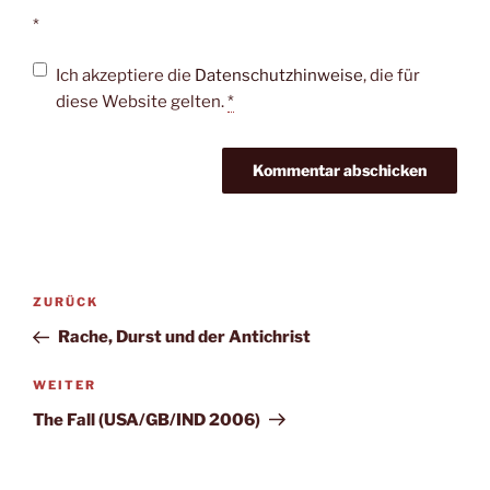
*
Ich akzeptiere die
Datenschutzhinweise
, die für
diese Website gelten.
*
Beitragsnavigation
Vorheriger
ZURÜCK
Beitrag
Rache, Durst und der Antichrist
Nächster
WEITER
Beitrag
The Fall (USA/GB/IND 2006)