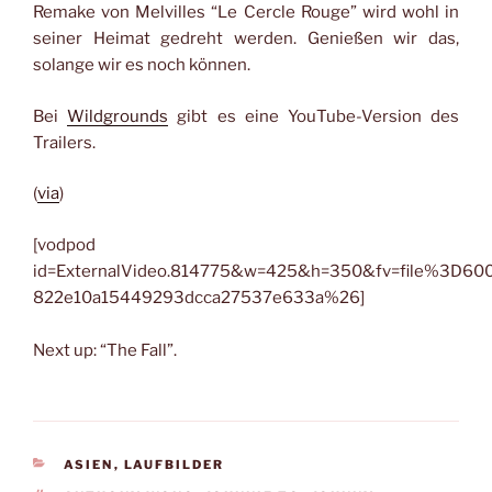
Remake von Melvilles “Le Cercle Rouge” wird wohl in
seiner Heimat gedreht werden. Genießen wir das,
solange wir es noch können.
Bei
Wildgrounds
gibt es eine YouTube-Version des
Trailers.
(
via
)
[vodpod
id=ExternalVideo.814775&w=425&h=350&fv=file%3D60
822e10a15449293dcca27537e633a%26]
Next up: “The Fall”.
KATEGORIEN
ASIEN
,
LAUFBILDER