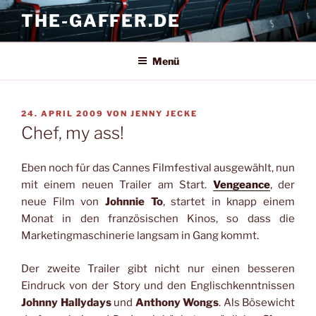
Zum
THE-GAFFER.DE
Inhalt
springen
Menü
VERÖFFENTLICHT
24. APRIL 2009
VON
JENNY JECKE
AM
Chef, my ass!
Eben noch für das Cannes Filmfestival ausgewählt, nun
mit einem neuen Trailer am Start.
Vengeance
, der
neue Film von
Johnnie To
, startet in knapp einem
Monat in den französischen Kinos, so dass die
Marketingmaschinerie langsam in Gang kommt.
Der zweite Trailer gibt nicht nur einen besseren
Eindruck von der Story und den Englischkenntnissen
Johnny Hallydays
und
Anthony Wongs
. Als Bösewicht