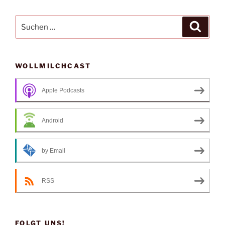
Suche
Suche
nach:
WOLLMILCHCAST
Apple Podcasts
Android
by Email
RSS
FOLGT UNS!