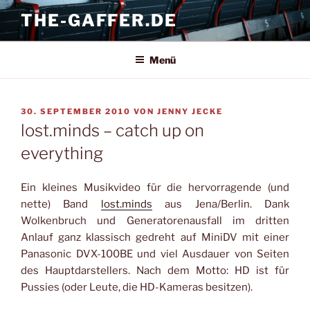
Zum
THE-GAFFER.DE
Inhalt
springen
Menü
VERÖFFENTLICHT
30. SEPTEMBER 2010
VON
JENNY JECKE
AM
lost.minds – catch up on
everything
Ein kleines Musikvideo für die hervorragende (und
nette) Band
lost.minds
aus Jena/Berlin. Dank
Wolkenbruch und Generatorenausfall im dritten
Anlauf ganz klassisch gedreht auf MiniDV mit einer
Panasonic DVX-100BE und viel Ausdauer von Seiten
des Hauptdarstellers. Nach dem Motto: HD ist für
Pussies (oder Leute, die HD-Kameras besitzen).