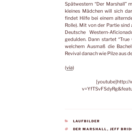
Spätwestern “Der Marshall” 
kleines Mädchen will sich da
findet Hilfe bei einem alternd
Rolle). Mit von der Partie si
Deutsche Western-Aficiona
gedulden. Dann startet “True G
welchem Ausmaß die Bachelo
Revival danach wie Pilze aus d
(
via
)
[youtube]http:
v=YfTSvFSdyRg&featu
KATEGORIEN
LAUFBILDER
SCHLAGWÖRTER
DER MARSHALL
,
JEFF BRI