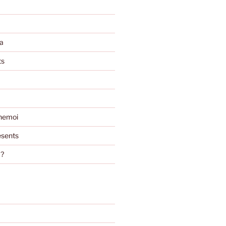
a
ts
nemoi
sents
m?