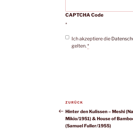
CAPTCHA Code
*
Ich akzeptiere die
Datensch
gelten.
*
Beitragsnavigation
Vorheriger
ZURÜCK
Beitrag
Hinter den Kulissen – Meshi (N
Mikio/1951) & House of Bambo
(Samuel Fuller/1955)