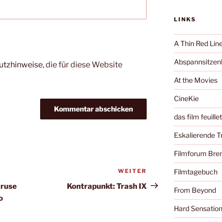
LINKS
A Thin Red Lin
Abspannsitzenb
utzhinweise
, die für diese Website
At the Movies
CineKie
das film feuille
Eskalierende 
Filmforum Br
WEITER
Nächster
Filmtagebuch
Beitrag
aruse
Kontrapunkt: Trash IX
From Beyond
o
Hard Sensatio