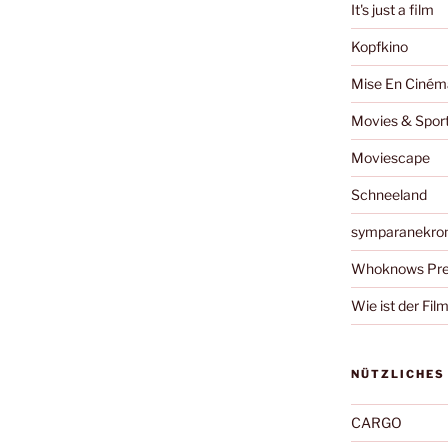
It's just a film
Kopfkino
Mise En Ciném
Movies & Spor
Moviescape
Schneeland
symparanekro
Whoknows Pre
Wie ist der Fil
NÜTZLICHES
CARGO