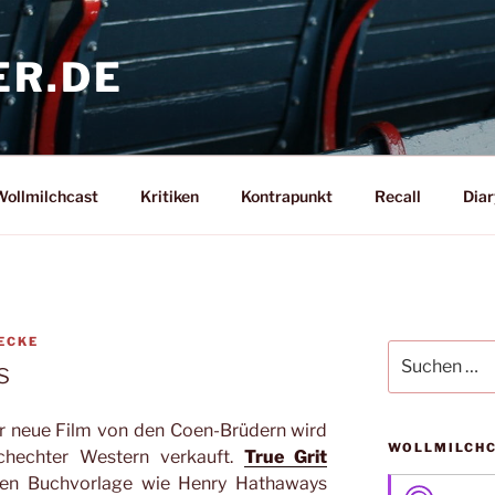
ER.DE
ollmilchcast
Kritiken
Kontrapunkt
Recall
Diar
JECKE
Suche
s
nach:
er neue Film von den Coen-Brüdern wird
WOLLMILCH
schechter Western verkauft.
True Grit
lben Buchvorlage wie Henry Hathaways