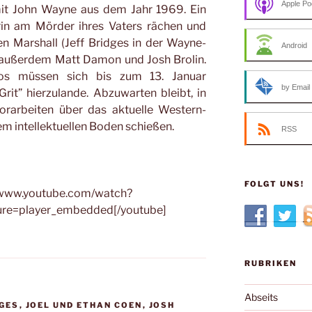
Apple Po
mit John Wayne aus dem Jahr 1969. Ein
rin am Mörder ihres Vaters rächen und
en Marshall (Jeff Bridges in der Wayne-
Android
nd außerdem Matt Damon und Josh Brolin.
dos müssen sich bis zum 13. Januar
by Email
rit” hierzulande. Abzuwarten bleibt, in
rarbeiten über das aktuelle Western-
em intellektuellen Boden schießen.
RSS
FOLGT UNS!
//www.youtube.com/watch?
re=player_embedded[/youtube]
RUBRIKEN
Abseits
DGES
,
JOEL UND ETHAN COEN
,
JOSH