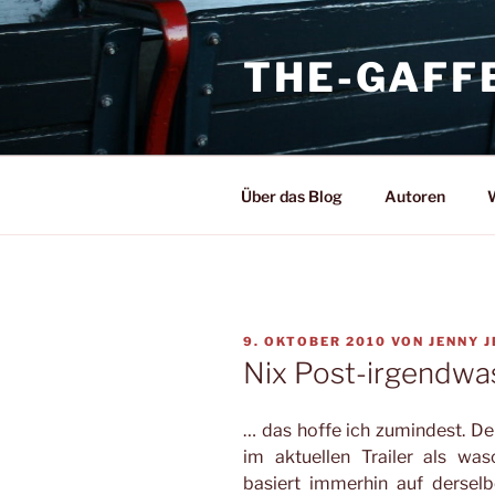
Zum
Inhalt
THE-GAFF
springen
Über das Blog
Autoren
W
VERÖFFENTLICHT
9. OKTOBER 2010
VON
JENNY 
AM
Nix Post-irgendwa
… das hoffe ich zumindest. D
im aktuellen Trailer als wa
basiert immerhin auf derse