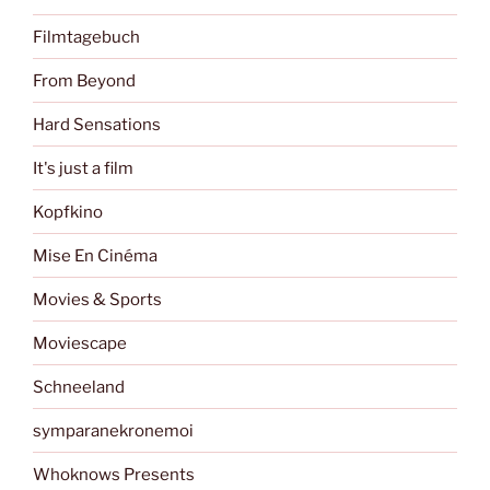
Filmtagebuch
From Beyond
Hard Sensations
It's just a film
Kopfkino
Mise En Cinéma
Movies & Sports
Moviescape
Schneeland
symparanekronemoi
Whoknows Presents