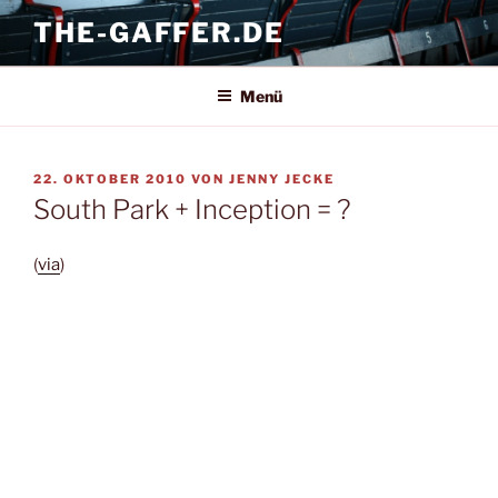
Zum
THE-GAFFER.DE
Inhalt
springen
Menü
VERÖFFENTLICHT
22. OKTOBER 2010
VON
JENNY JECKE
AM
South Park + Inception = ?
(
via
)