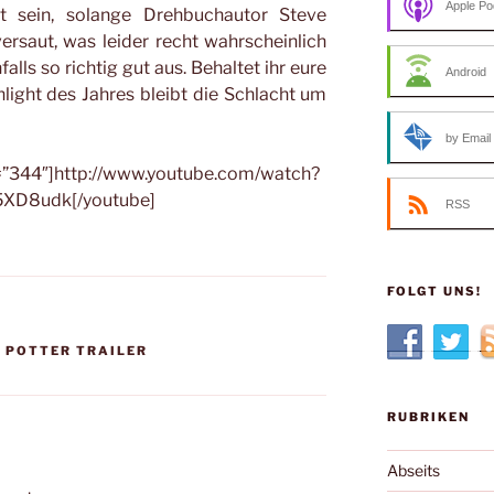
Apple Po
cht sein, solange Drehbuchautor Steve
ersaut, was leider recht wahrscheinlich
nfalls so richtig gut aus. Behaltet ihr eure
Android
ight des Jahres bleibt die Schlacht um
by Email
=”344″]http://www.youtube.com/watch?
XD8udk[/youtube]
RSS
FOLGT UNS!
 POTTER TRAILER
RUBRIKEN
Abseits