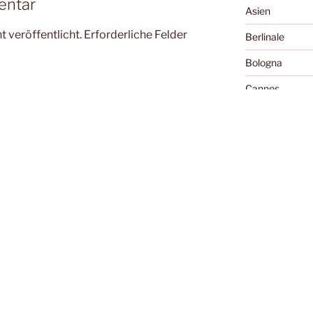
entar
Asien
 veröffentlicht.
Erforderliche Felder
Berlinale
Bologna
Cannes
Cellu l'art
Charles Boyer 
Diary of the Da
Essay
Exground
Festivals
Filme, die die 
Fokabular