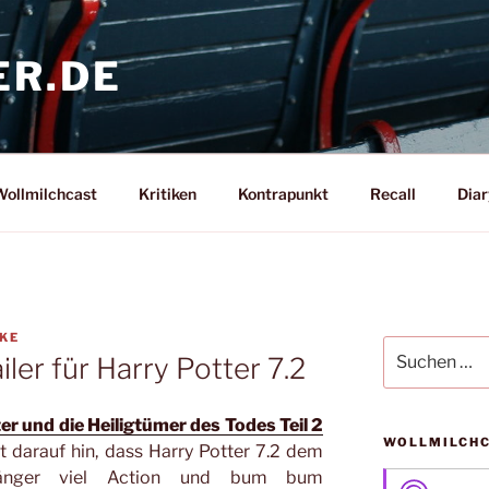
ER.DE
ollmilchcast
Kritiken
Kontrapunkt
Recall
Diar
CKE
Suche
iler für Harry Potter 7.2
nach:
er und die Heiligtümer des Todes Teil 2
WOLLMILCH
et darauf hin, dass Harry Potter 7.2 dem
gänger viel Action und bum bum