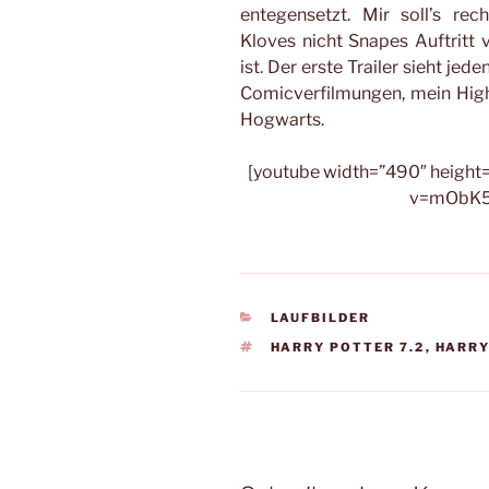
entegensetzt. Mir soll’s re
Kloves nicht Snapes Auftritt v
ist. Der erste Trailer sieht jede
Comicverfilmungen, mein Highl
Hogwarts.
[youtube width=”490″ height
v=mObK5
KATEGORIEN
LAUFBILDER
SCHLAGWÖRTER
HARRY POTTER 7.2
,
HARRY