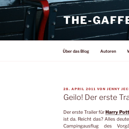
Zum
Inhalt
THE-GAFF
springen
Über das Blog
Autoren
W
VERÖFFENTLICHT
28. APRIL 2011
VON
JENNY JE
AM
Geilo! Der erste Tra
Der erste Trailer für
Harry Pott
ist da. Reicht das? Alles deut
Campingausflug des Vor